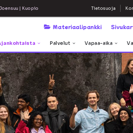
Kon
Joensuu | Kuopio
Tietosuoja
Materiaalipankki
Sivuka
Ajankohtaista
Palvelut
Vapaa-aika
Va