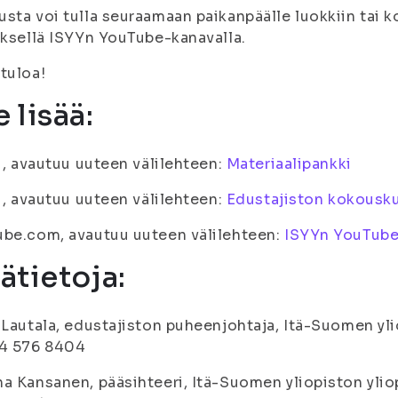
sta voi tulla seuraamaan paikanpäälle luokkiin tai 
yksellä ISYYn YouTube-kanavalla.
tuloa!
 lisää:
fi, avautuu uuteen välilehteen:
Materiaalipankki
fi, avautuu uuteen välilehteen:
Edustajiston kokousku
be.com, avautuu uuteen välilehteen:
ISYYn YouTube
sätietoja:
 Lautala, edustajiston puheenjohtaja, Itä-Suomen ylio
44 576 8404
a Kansanen, pääsihteeri, Itä-Suomen yliopiston yliopp