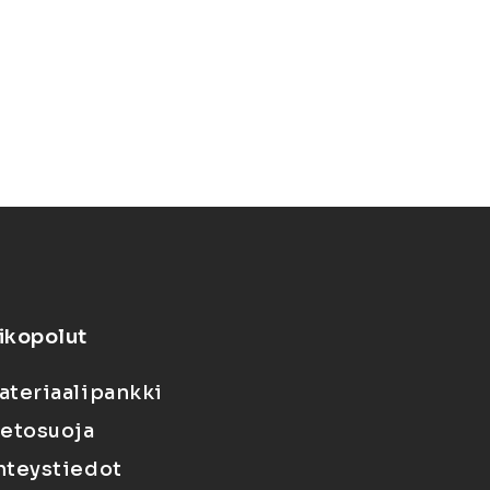
ikopolut
ateriaalipankki
ietosuoja
hteystiedot