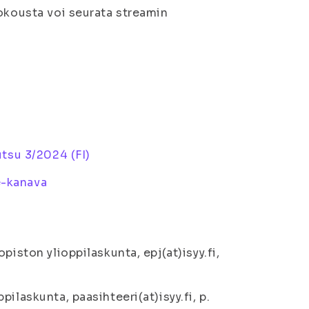
kokousta voi seurata streamin
tsu 3/2024 (FI)
-kanava
piston ylioppilaskunta, epj(at)isyy.fi,
ilaskunta, paasihteeri(at)isyy.fi, p.