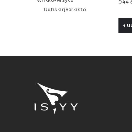
Wiikko-Ärsyke
044 
Uutiskirjearkisto
U