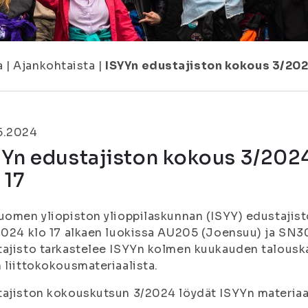
a
|
Ajankohtaista
|
ISYYn edustajiston kokous 3/2024
5.2024
Yn edustajiston kokous 3/2024
 17
uomen yliopiston ylioppilaskunnan (ISYY) edustajis
2024 klo 17 alkaen luokissa AU205 (Joensuu) ja SN
ajisto tarkastelee ISYYn kolmen kuukauden talouska
 liittokokousmateriaalista.
ajiston kokouskutsun 3/2024 löydät ISYYn materiaalip