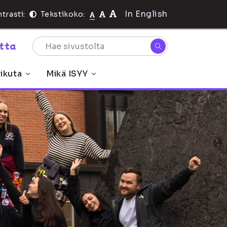
In English
trasti:
Tekstikoko:
rtta
ikuta
Mikä ISYY