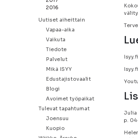
2017
Kokou
2016
välit
Uutiset aiheittain
Terve
Vapaa-aika
Lue
Vaikuta
Tiedote
Isyy.
Palvelut
Mikä ISYY
Isyy.
Edustajistovaalit
Youtu
Blogi
Li
Avoimet työpaikat
Tulevat tapahtumat
Julia
Joensuu
p. 0
Kuopio
Helen