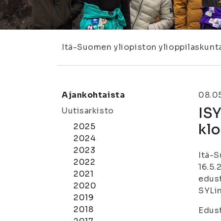
Itä-Suomen yliopiston ylioppilaskunt
Ajankohtaista
08.0
ISY
Uutisarkisto
klo
2025
2024
2023
Itä-S
2022
16.5.
2021
edust
2020
SYLin
2019
2018
Edust