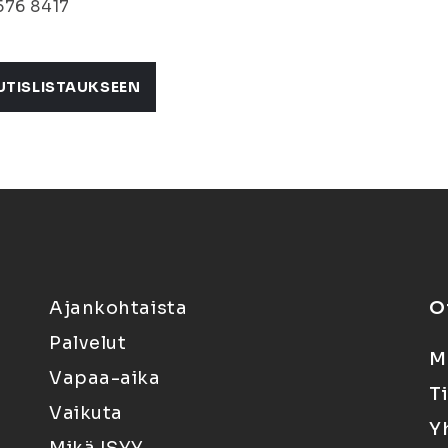
576 8417
UTISLISTAUKSEEN
Ajankohtaista
O
Palvelut
M
Vapaa-aika
T
Vaikuta
Y