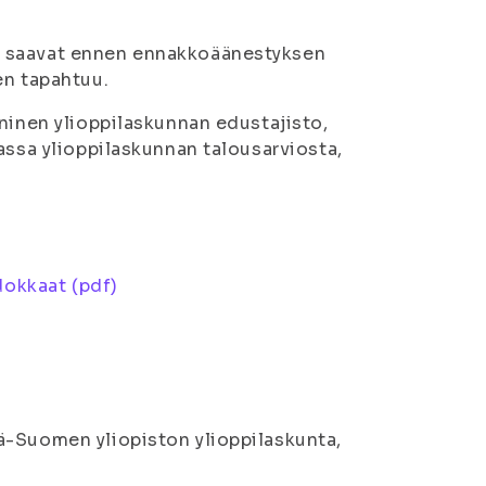
t saavat ennen ennakkoäänestyksen
en tapahtuu.
ninen ylioppilaskunnan edustajisto,
assa ylioppilaskunnan talousarviosta,
dokkaat (pdf)
ä-Suomen yliopiston ylioppilaskunta,