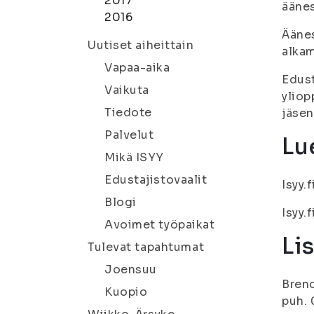
2017
äänes
2016
Ääne
Uutiset aiheittain
alkam
Vapaa-aika
Edust
Vaikuta
yliop
Tiedote
jäsen
Palvelut
Lue
Mikä ISYY
Edustajistovaalit
Isyy.
Blogi
Isyy.
Avoimet työpaikat
Li
Tulevat tapahtumat
Joensuu
Brend
Kuopio
puh. 