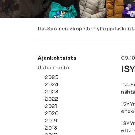
Itä-Suomen yliopiston ylioppilaskunt
Ajankohtaista
09.1
ISY
Uutisarkisto
2025
2024
Itä-S
2023
nähtä
2022
ISYYn
2021
ehdok
2020
2019
ISYYn
2018
että 