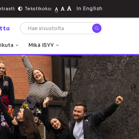
In English
trasti:
Tekstikoko:
rtta
ikuta
Mikä ISYY