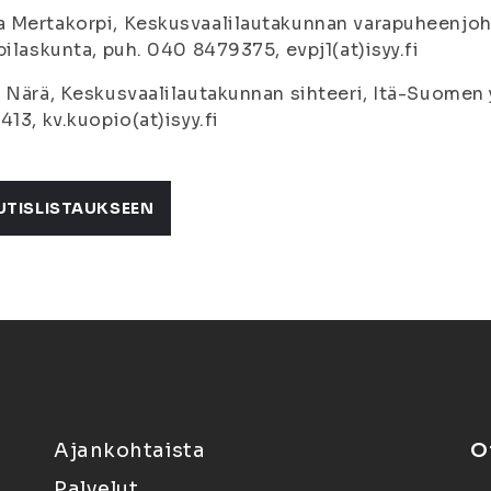
Mertakorpi, Keskusvaalilautakunnan varapuheenjoht
pilaskunta, puh. 040 8479375, evpj1(at)isyy.fi
 Närä, Keskusvaalilautakunnan sihteeri, Itä-Suomen 
413, kv.kuopio(at)isyy.fi
UTISLISTAUKSEEN
Ajankohtaista
O
Palvelut