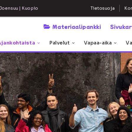
Kon
Joensuu | Kuopio
Tietosuoja
Materiaalipankki
Sivuka
Ajankohtaista
Palvelut
Vapaa-aika
Va