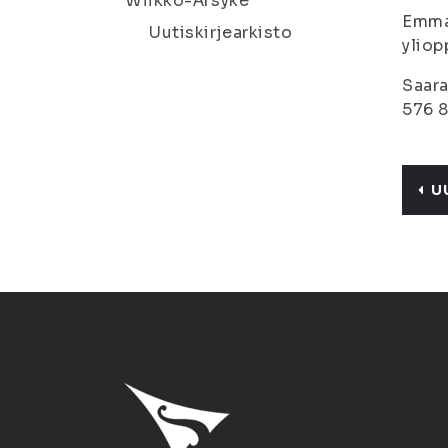
Wiikko-Ärsyke
Emma 
Uutiskirjearkisto
yliop
Saara
576 8
U