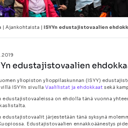
a
|
Ajankohtaista
|
ISYYn edustajistovaalien ehdokk
0.2019
Yn edustajistovaalien ehdokkaa
uomen yliopiston ylioppilaskunnan (ISYY) edustajist
villä ISYYn sivulla
Vaalilistat ja ehdokkaat
sekä kampu
 edustajistovaaleissa on ehdolla tänä vuonna yhtee
aslistalta.
 edustajistovaalit järjestetään tänä syksynä molem
Kuopiossa. Edustajistovaalien ennakkoäänestys pidet