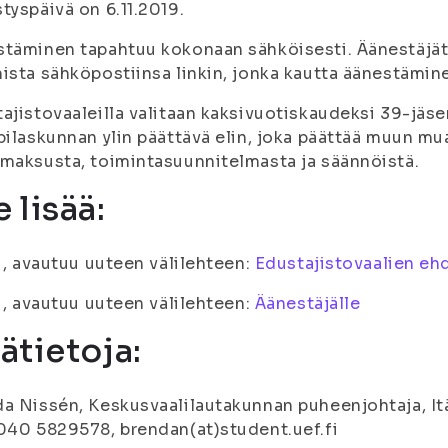
tyspäivä on 6.11.2019.
stäminen tapahtuu kokonaan sähköisesti. Äänestäjä
ista sähköpostiinsa linkin, jonka kautta äänestämin
ajistovaaleilla valitaan kaksivuotiskaudeksi 39-jäse
pilaskunnan ylin päättävä elin, joka päättää muun mu
maksusta, toimintasuunnitelmasta ja säännöistä.
 lisää:
fi, avautuu uuteen välilehteen:
Edustajistovaalien eh
fi, avautuu uuteen välilehteen:
Äänestäjälle
sätietoja:
a Nissén, Keskusvaalilautakunnan puheenjohtaja, It
040 5829578, brendan(at)student.uef.fi