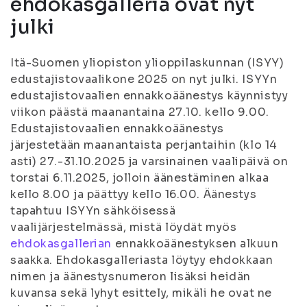
ehdokasgalleria ovat nyt
julki
Itä-Suomen yliopiston ylioppilaskunnan (ISYY)
edustajistovaalikone 2025 on nyt julki. ISYYn
edustajistovaalien ennakkoäänestys käynnistyy
viikon päästä maanantaina 27.10. kello 9.00.
Edustajistovaalien ennakkoäänestys
järjestetään maanantaista perjantaihin (klo 14
asti) 27.-31.10.2025 ja varsinainen vaalipäivä on
torstai 6.11.2025, jolloin äänestäminen alkaa
kello 8.00 ja päättyy kello 16.00. Äänestys
tapahtuu ISYYn sähköisessä
vaalijärjestelmässä, mistä löydät myös
ehdokasgallerian
ennakkoäänestyksen alkuun
saakka. Ehdokasgalleriasta löytyy ehdokkaan
nimen ja äänestysnumeron lisäksi heidän
kuvansa sekä lyhyt esittely, mikäli he ovat ne