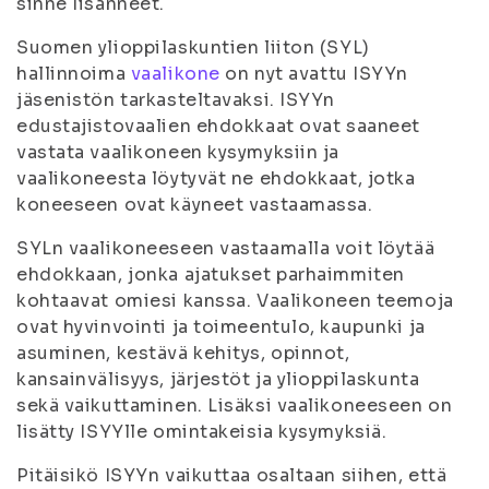
sinne lisänneet.
Suomen ylioppilaskuntien liiton (SYL)
hallinnoima
vaalikone
on nyt avattu ISYYn
jäsenistön tarkasteltavaksi. ISYYn
edustajistovaalien ehdokkaat ovat saaneet
vastata vaalikoneen kysymyksiin ja
vaalikoneesta löytyvät ne ehdokkaat, jotka
koneeseen ovat käyneet vastaamassa.
SYLn vaalikoneeseen vastaamalla voit löytää
ehdokkaan, jonka ajatukset parhaimmiten
kohtaavat omiesi kanssa. Vaalikoneen teemoja
ovat hyvinvointi ja toimeentulo, kaupunki ja
asuminen, kestävä kehitys, opinnot,
kansainvälisyys, järjestöt ja ylioppilaskunta
sekä vaikuttaminen. Lisäksi vaalikoneeseen on
lisätty ISYYlle omintakeisia kysymyksiä.
Pitäisikö ISYYn vaikuttaa osaltaan siihen, että