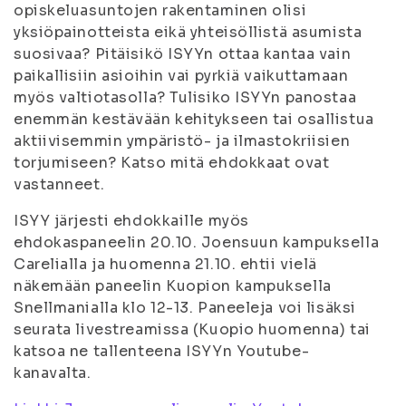
opiskeluasuntojen rakentaminen olisi
yksiöpainotteista eikä yhteisöllistä asumista
suosivaa? Pitäisikö ISYYn ottaa kantaa vain
paikallisiin asioihin vai pyrkiä vaikuttamaan
myös valtiotasolla? Tulisiko ISYYn panostaa
enemmän kestävään kehitykseen tai osallistua
aktiivisemmin ympäristö- ja ilmastokriisien
torjumiseen? Katso mitä ehdokkaat ovat
vastanneet.
ISYY järjesti ehdokkaille myös
ehdokaspaneelin 20.10. Joensuun kampuksella
Carelialla ja huomenna 21.10. ehtii vielä
näkemään paneelin Kuopion kampuksella
Snellmanialla klo 12-13. Paneeleja voi lisäksi
seurata livestreamissa (Kuopio huomenna) tai
katsoa ne tallenteena ISYYn Youtube-
kanavalta.