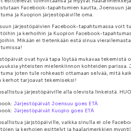
t esittelevät toimintaansa ja myyvät haalarimerkkejä
istutaan Facebook-tapahtumien kautta, Joensuun jä
tuma ja Kuopion järjestöpäiville oma.
suun järjestöpäivien Facebook-tapahtumassa voit 
stöihin ja kerhoihin ja Kuopion Facebook-tapahtum
joihin. Mikään ei tietenkään estä sinua vierailema
htumissa!
stöpäivät ovat hyvä tapa löytää mukavaa tekemistä o
vuuksia yhteisten mielenkiinnon kohteiden parissa. J
tuma joten tule rohkeasti ottamaan selvää, mitä kaikk
 kerhot tarjoavat tekemiseksi!
osallistua järjestöpäiville alla olevista linkeistä. H
book:
Järjestöpäivät Joensuu goes ETÄ
book:
Järjestöpäivät Kuopio goes ETÄ
osallistua järjstöpäiville, vaikka sinulla ei ole Fac
stöjen ja kerhojen esittelyt ja haalarimerkkien myynti