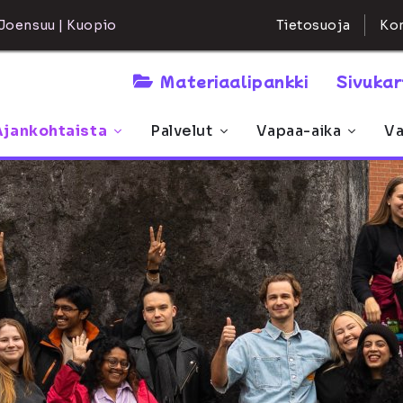
Kon
Joensuu | Kuopio
Tietosuoja
Materiaalipankki
Sivuka
Ajankohtaista
Palvelut
Vapaa-aika
Va