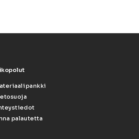
ikopolut
ateriaalipankki
ietosuoja
hteystiedot
nna palautetta