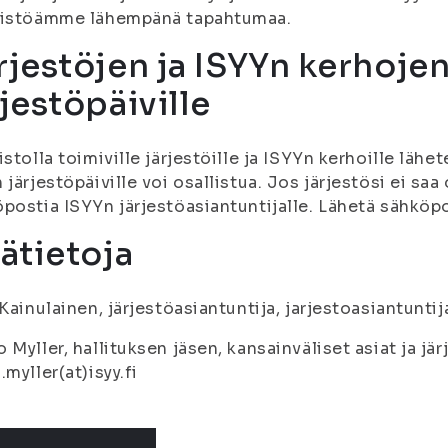
nistöämme lähempänä tapahtumaa.
rjestöjen ja ISYYn kerhoje
rjestöpäiville
istolla toimiville järjestöille ja ISYYn kerhoille lähe
 järjestöpäiville voi osallistua. Jos järjestösi ei saa 
postia ISYYn järjestöasiantuntijalle. Lähetä sähkö
sätietoja
 Kainulainen, järjestöasiantuntija, jarjestoasiantunti
 Myller, hallituksen jäsen, kansainväliset asiat ja jä
.myller(at)isyy.fi