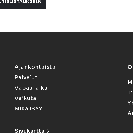
UTISLISTAUKSEEN
Ajankohtaista
O
Palvelut
M
Vapaa-aika
T
Vaikuta
Y
Mikä ISYY
A
Sivukartta