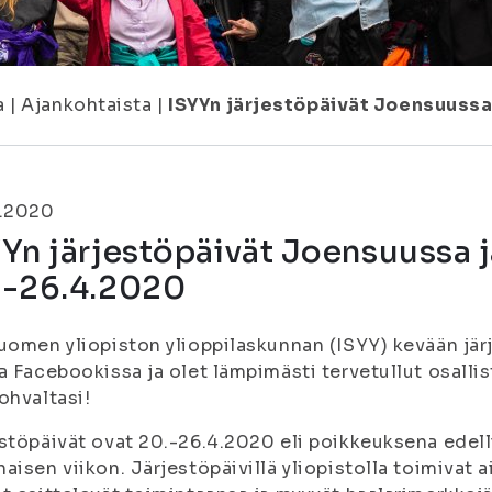
a
|
Ajankohtaista
|
ISYYn järjestöpäivät Joensuussa
3.2020
Yn järjestöpäivät Joensuussa 
.-26.4.2020
uomen yliopiston ylioppilaskunnan (ISYY) kevään järj
a Facebookissa ja olet lämpimästi tervetullut osal
ohvaltasi!
stöpäivät ovat 20.-26.4.2020 eli poikkeuksena edell
aisen viikon. Järjestöpäivillä yliopistolla toimivat 