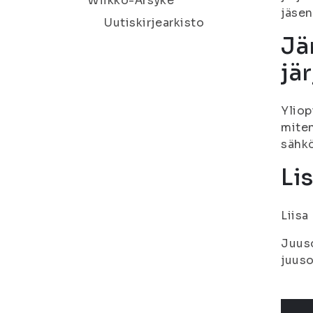
Wiikko-Ärsyke
jäse
Uutiskirjearkisto
Jä
jä
Yliop
miten
sähkö
Li
Liisa
Juuso
juuso