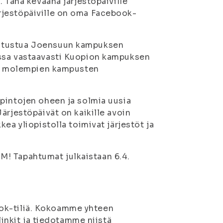
. Tänä keväänä järjestöpäiville
rjestöpäiville on oma Facebook-
tutustua Joensuun kampuksen
assa vastaavasti Kuopion kampuksen
sta molempien kampusten
pintojen oheen ja solmia uusia
ärjestöpäivät on kaikille avoin
ea yliopistolla toimivat järjestöt ja
UOM! Tapahtumat julkaistaan 6.4.
ebook-tiliä. Kokoamme yhteen
linkit ja tiedotamme niistä