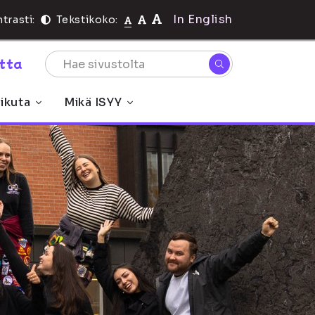
In English
trasti:
Tekstikoko:
rtta
ikuta
Mikä ISYY