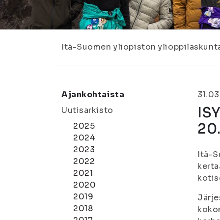
Itä-Suomen yliopiston ylioppilaskunt
Ajankohtaista
31.0
ISY
Uutisarkisto
20
2025
2024
2023
Itä-S
2022
kerta
2021
kotis
2020
2019
Järje
2018
kokon