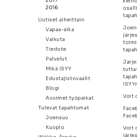
2017
kerho
2016
osall
tapah
Uutiset aiheittain
Joen
Vapaa-aika
järje
Vaikuta
toimi
Tiedote
tapa
Palvelut
Järje
Mikä ISYY
tutta
tapah
Edustajistovaalit
ISYYn
Blogi
Voit 
Avoimet työpaikat
Tulevat tapahtumat
Face
Face
Joensuu
Kuopio
Voit 
järje