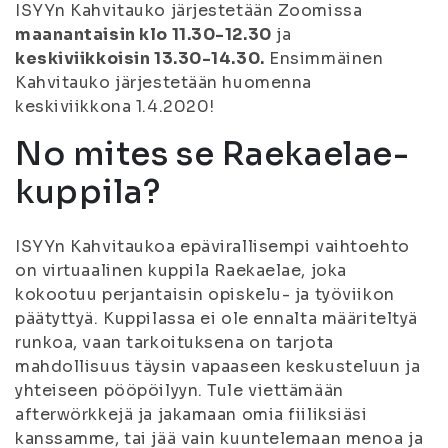
ISYYn Kahvitauko järjestetään Zoomissa
maanantaisin klo 11.30-12.30
ja
keskiviikkoisin 13.30-14.30.
Ensimmäinen
Kahvitauko järjestetään huomenna
keskiviikkona 1.4.2020!
No mites se Raekaelae-
kuppila?
ISYYn Kahvitaukoa epävirallisempi vaihtoehto
on virtuaalinen kuppila Raekaelae, joka
kokootuu perjantaisin opiskelu- ja työviikon
päätyttyä. Kuppilassa ei ole ennalta määriteltyä
runkoa, vaan tarkoituksena on tarjota
mahdollisuus täysin vapaaseen keskusteluun ja
yhteiseen pööpöilyyn. Tule viettämään
afterwörkkejä ja jakamaan omia fiiliksiäsi
kanssamme, tai jää vain kuuntelemaan menoa ja