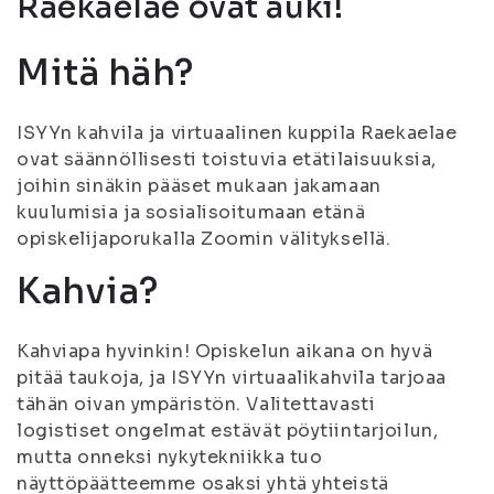
Raekaelae ovat auki!
Mitä häh?
ISYYn kahvila ja virtuaalinen kuppila Raekaelae
ovat säännöllisesti toistuvia etätilaisuuksia,
joihin sinäkin pääset mukaan jakamaan
kuulumisia ja sosialisoitumaan etänä
opiskelijaporukalla Zoomin välityksellä.
Kahvia?
Kahviapa hyvinkin! Opiskelun aikana on hyvä
pitää taukoja, ja ISYYn virtuaalikahvila tarjoaa
tähän oivan ympäristön. Valitettavasti
logistiset ongelmat estävät pöytiintarjoilun,
mutta onneksi nykytekniikka tuo
näyttöpäätteemme osaksi yhtä yhteistä