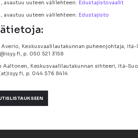
fi, avautuu uuteen välilehteen:
Edustajistovaalit
fi, avautuu uuteen välilehteen:
Edustajisto
sätietoja:
 Averio, Keskusvaalilautakunnan puheenjohtaja, Itä-
j@isyy.fi, p. 050 521 3158
 Aaltonen, Keskusvaalilautakunnan sihteeri, Itä-Suo
at)isyy.fi, p. 044 576 8414
UTISLISTAUKSEEN