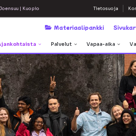
Kon
Joensuu | Kuopio
Tietosuoja
Materiaalipankki
Sivuka
Ajankohtaista
Palvelut
Vapaa-aika
Va