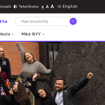
In English
trasti:
Tekstikoko:
rtta
ikuta
Mikä ISYY