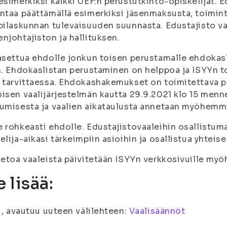
esimerkiksi kaikki UEF:n perustutkinto-opiskelijat. 
ntaa päättämällä esimerkiksi jäsenmaksusta, toimin
pilaskunnan tulevaisuuden suunnasta. Edustajisto va
njohtajiston ja hallituksen.
asettua ehdolle jonkun toisen perustamalle ehdokas
n. Ehdokaslistan perustaminen on helppoa ja ISYYn 
 tarvittaessa. Ehdokashakemukset on toimitettava p
isen vaalijärjestelmän kautta 29.9.2021 klo 15 men
umisesta ja vaalien aikataulusta annetaan myöhemmi
 rohkeasti ehdolle. Edustajistovaaleihin osallistuma
elija-aikasi tärkeimpiin asioihin ja osallistua yhte
ietoa vaaleista päivitetään ISYYn verkkosivuille my
e lisää:
fi, avautuu uuteen välilehteen:
Vaalisäännöt