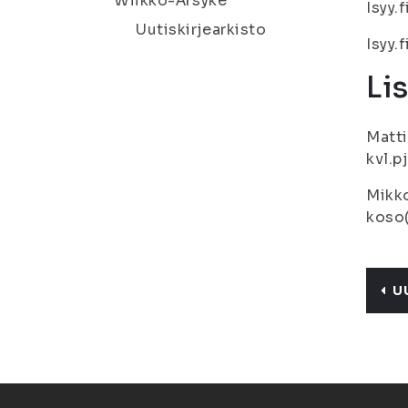
Wiikko-Ärsyke
Isyy.
Uutiskirjearkisto
Isyy.
Li
Matti
kvl.p
Mikko
koso(
U