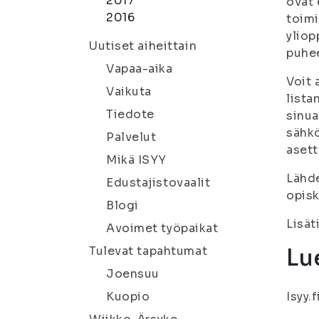
2017
ovat 
2016
toimi
yliop
Uutiset aiheittain
puhee
Vapaa-aika
Voit 
Vaikuta
lista
Tiedote
sinua
sähkö
Palvelut
asett
Mikä ISYY
Lähde
Edustajistovaalit
opisk
Blogi
Lisät
Avoimet työpaikat
Tulevat tapahtumat
Lu
Joensuu
Kuopio
Isyy.