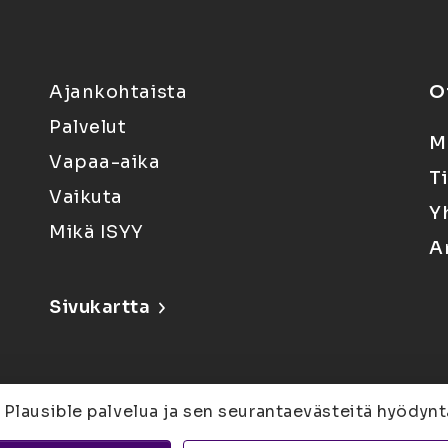
Ajankohtaista
O
Palvelut
M
Vapaa-aika
T
Vaikuta
Y
Mikä ISYY
A
Sivukartta
 Plausible palvelua ja sen seurantaevästeitä hyödynt