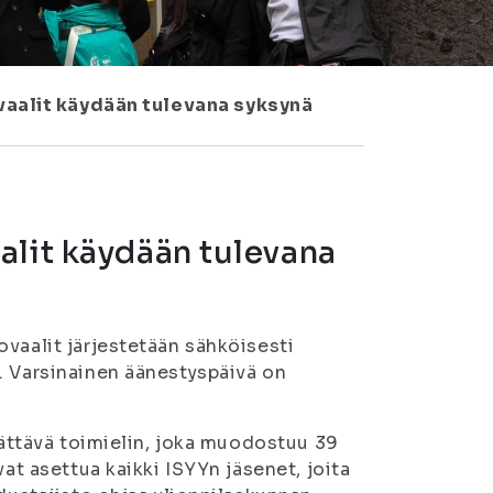
aalit käydään tulevana syksynä
alit käydään tulevana
vaalit järjestetään sähköisesti
. Varsinainen äänestyspäivä on
päättävä toimielin, joka muodostuu 39
vat asettua kaikki ISYYn jäsenet, joita