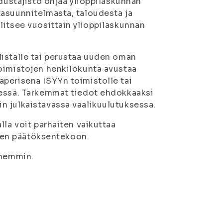
Edustajisto ohjaa ylioppilaskunnan
tasuunnitelmasta, taloudesta ja
litsee vuosittain ylioppilaskunnan
listalle tai perustaa uuden oman
toimistojen henkilökunta avustaa
aperisena ISYYn toimistolle tai
nessä. Tarkemmat tiedot ehdokkaaksi
n julkaistavassa vaalikuulutuksessa.
lla voit parhaiten vaikuttaa
iseen päätöksentekoon.
öhemmin.