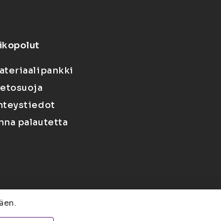
ikopolut
ateriaalipankki
ietosuoja
hteystiedot
nna palautetta
äen.