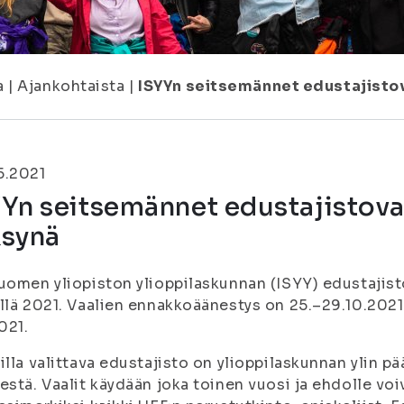
a
|
Ajankohtaista
|
ISYYn seitsemännet edustajistov
5.2021
Yn seitsemännet edustajistova
ksynä
uomen yliopiston ylioppilaskunnan (ISYY) edustajisto
llä 2021. Vaalien ennakkoäänestys on 25.–29.10.2021
2021.
illa valittava edustajisto on ylioppilaskunnan ylin 
estä. Vaalit käydään joka toinen vuosi ja ehdolle voi