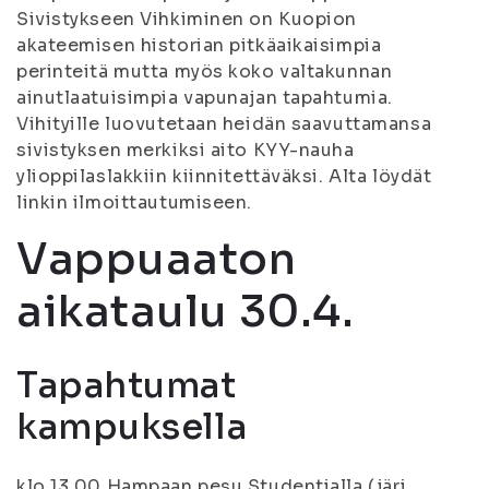
Sivistykseen Vihkiminen on Kuopion
akateemisen historian pitkäaikaisimpia
perinteitä mutta myös koko valtakunnan
ainutlaatuisimpia vapunajan tapahtumia.
Vihityille luovutetaan heidän saavuttamansa
sivistyksen merkiksi aito KYY-nauha
ylioppilaslakkiin kiinnitettäväksi. Alta löydät
linkin ilmoittautumiseen.
Vappuaaton
aikataulu 30.4.
Tapahtumat
kampuksella
klo 13.00 Hampaan pesu Studentialla (järj.