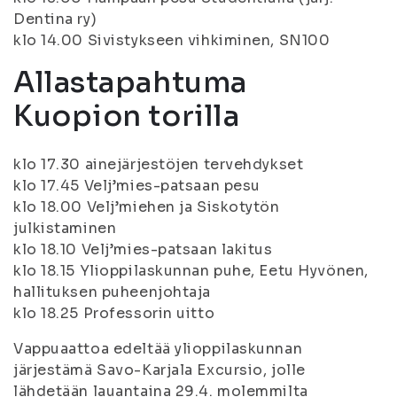
Dentina ry)
klo 14.00 Sivistykseen vihkiminen, SN100
Allastapahtuma
Kuopion torilla
klo 17.30 ainejärjestöjen tervehdykset
klo 17.45 Velj’mies-patsaan pesu
klo 18.00 Velj’miehen ja Siskotytön
julkistaminen
klo 18.10 Velj’mies-patsaan lakitus
klo 18.15 Ylioppilaskunnan puhe, Eetu Hyvönen,
hallituksen puheenjohtaja
klo 18.25 Professorin uitto
Vappuaattoa edeltää ylioppilaskunnan
järjestämä Savo-Karjala Excursio, jolle
lähdetään lauantaina 29.4. molemmilta