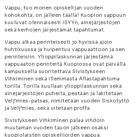
Vappu, tuo monen opiskelijan vuoden
kohokohta, on jälleen täällä! Kuopion vappuun
kuuluvat olennaisesti ISYYn, ainejärjestöjen
sekä kerhojen järjestämät tapahtumat.
Vappu alkaa perinteisesti jo hyvissä ajoin
huhtikuussa ja huipentuu vappuaattoon ja sen
perinteisiin. Ylioppilaskunnan järjestämiä
vappuaaton perinteitä Kuopiossa ovat päivällä
kampuksella suoritettava Sivistykseen
Vihkiminen sekä illemmasta Allastapahtuma
torilla. Torilla kuullaan ylioppilaskunnan sekä
ainejärjestöjen puheita, pestään ja lakitetaan
Velj’mies-patsas, nimitetään vuoden Siskotyttö
ja Velj’mies, sekä uitetaan proffa.
Sivistykseen Vihkiminen palaa vihdoin
muutaman vuoden tauon jälkeen osaksi
kuopiolaisten opiskelijoiden vappua.