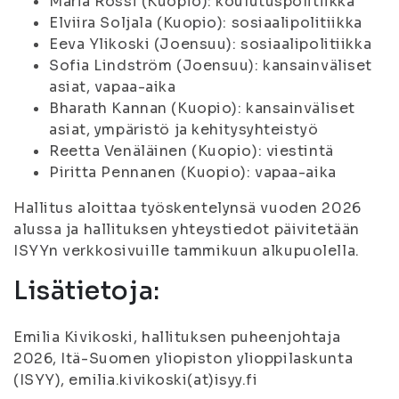
Maria Rossi (Kuopio): koulutuspolitiikka
Elviira Soljala (Kuopio): sosiaalipolitiikka
Eeva Ylikoski (Joensuu): sosiaalipolitiikka
Sofia Lindström (Joensuu): kansainväliset
asiat, vapaa-aika
Bharath Kannan (Kuopio): kansainväliset
asiat, ympäristö ja kehitysyhteistyö
Reetta Venäläinen (Kuopio): viestintä
Piritta Pennanen (Kuopio): vapaa-aika
Hallitus aloittaa työskentelynsä vuoden 2026
alussa ja hallituksen yhteystiedot päivitetään
ISYYn verkkosivuille tammikuun alkupuolella.
Lisätietoja:
Emilia Kivikoski, hallituksen puheenjohtaja
2026, Itä-Suomen yliopiston ylioppilaskunta
(ISYY), emilia.kivikoski(at)isyy.fi