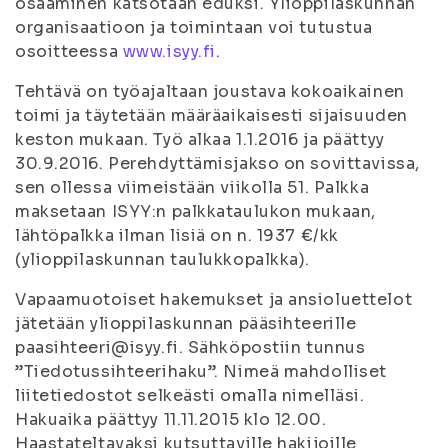
osaaminen katsotaan eduksi. Ylioppilaskunnan
organisaatioon ja toimintaan voi tutustua
osoitteessa
www.isyy.fi
.
Tehtävä on työajaltaan joustava kokoaikainen
toimi ja täytetään määräaikaisesti sijaisuuden
keston mukaan. Työ alkaa 1.1.2016 ja päättyy
30.9.2016. Perehdyttämisjakso on sovittavissa,
sen ollessa viimeistään viikolla 51. Palkka
maksetaan ISYY:n palkkataulukon mukaan,
lähtöpalkka ilman lisiä on n. 1937 €/kk
(ylioppilaskunnan taulukkopalkka).
Vapaamuotoiset hakemukset ja ansioluettelot
jätetään ylioppilaskunnan pääsihteerille
paasihteeri@isyy.fi. Sähköpostiin tunnus
”Tiedotussihteerihaku”. Nimeä mahdolliset
liitetiedostot selkeästi omalla nimelläsi.
Hakuaika päättyy 11.11.2015 klo 12.00.
Haastateltavaksi kutsuttaville hakijoille