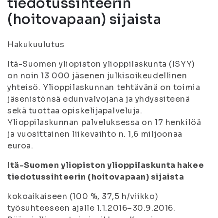
tiedotussihteerin
(hoitovapaan) sijaista
Hakukuulutus
Itä-Suomen yliopiston ylioppilaskunta (ISYY)
on noin 13 000 jäsenen julkisoikeudellinen
yhteisö. Ylioppilaskunnan tehtävänä on toimia
jäsenistönsä edunvalvojana ja yhdyssiteenä
sekä tuottaa opiskelijapalveluja.
Ylioppilaskunnan palveluksessa on 17 henkilöä
ja vuosittainen liikevaihto n. 1,6 miljoonaa
euroa.
Itä-Suomen yliopiston ylioppilaskunta hakee
tiedotussihteerin (hoitovapaan) sijaista
kokoaikaiseen (100 %, 37,5 h/viikko)
työsuhteeseen ajalle 1.1.2016–30.9.2016.