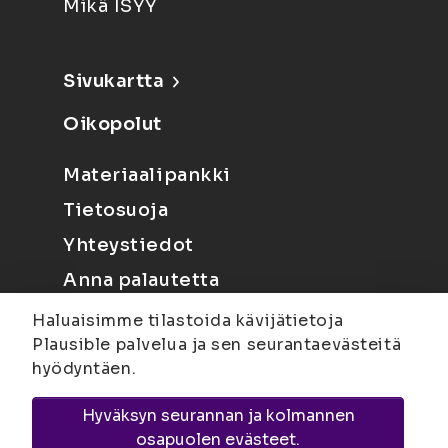
Mikä ISYY
Sivukartta
Oikopolut
Materiaalipankki
Tietosuoja
Yhteystiedot
Anna palautetta
Haluaisimme tilastoida kävijätietoja
Plausible palvelua ja sen seurantaevästeitä
hyödyntäen.
Hyväksyn seurannan ja kolmannen
Joensuu
Suvantokatu 6, 80100 Joensuu |
osapuolen evästeet.