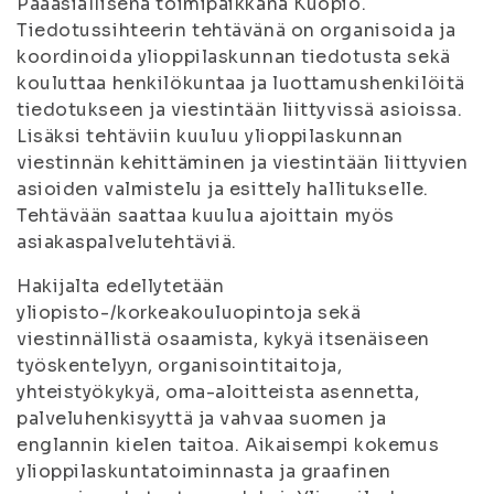
Pääasiallisena toimipaikkana Kuopio.
Tiedotussihteerin tehtävänä on organisoida ja
koordinoida ylioppilaskunnan tiedotusta sekä
kouluttaa henkilökuntaa ja luottamushenkilöitä
tiedotukseen ja viestintään liittyvissä asioissa.
Lisäksi tehtäviin kuuluu ylioppilaskunnan
viestinnän kehittäminen ja viestintään liittyvien
asioiden valmistelu ja esittely hallitukselle.
Tehtävään saattaa kuulua ajoittain myös
asiakaspalvelutehtäviä.
Hakijalta edellytetään
yliopisto-/korkeakouluopintoja sekä
viestinnällistä osaamista, kykyä itsenäiseen
työskentelyyn, organisointitaitoja,
yhteistyökykyä, oma-aloitteista asennetta,
palveluhenkisyyttä ja vahvaa suomen ja
englannin kielen taitoa. Aikaisempi kokemus
ylioppilaskuntatoiminnasta ja graafinen