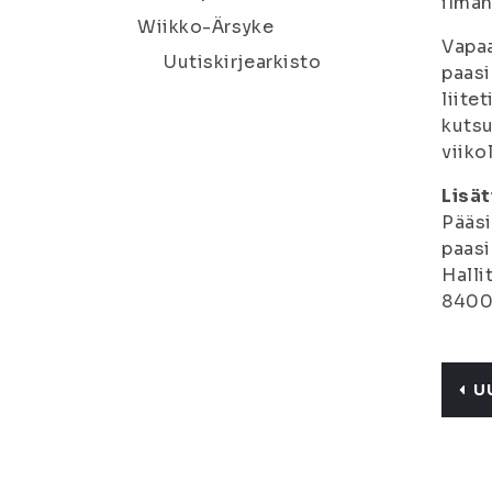
ilman
Wiikko-Ärsyke
Vapaa
Uutiskirjearkisto
paasi
liite
kutsu
viiko
Lisät
Pääsi
paasi
Halli
8400,
U