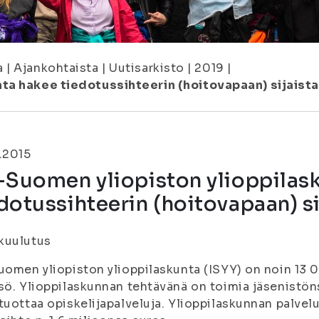
a
|
Ajankohtaista
|
Uutisarkisto
|
2019
|
ta hakee tiedotussihteerin (hoitovapaan) sijaist
.2015
-Suomen yliopiston ylioppilas
dotussihteerin (hoitovapaan) si
kuulutus
uomen yliopiston ylioppilaskunta (ISYY) on noin 13 
sö. Ylioppilaskunnan tehtävänä on toimia jäsenistön
tuottaa opiskelijapalveluja. Ylioppilaskunnan palvel