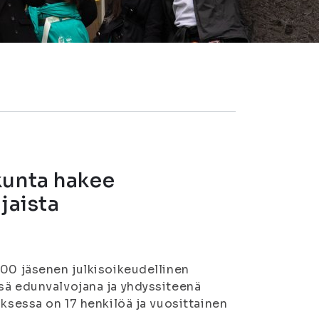
a
kunta hakee
jaista
000 jäsenen julkisoikeudellinen
sä edunvalvojana ja yhdyssiteenä
uksessa on 17 henkilöä ja vuosittainen