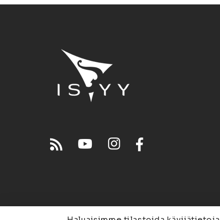
Haluaisimme tilastoida kävijätietoja