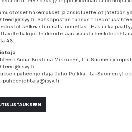
 lisiä on n. 1937 €/kk (ylioppilaskunnan taulukkopalk
muotoiset hakemukset ja ansioluettelot jätetään yl
hteeri@isyy.fi. Sähköpostiin tunnus ”Tiedotussihte
tiedostot selkeästi omalla nimelläsi. Hakuaika päättyy
ttaville hakijoille ilmoitetaan asiasta henkilökohtai
lla 48.
ietoja
:
hteeri Anna-Kristiina Mikkonen, Itä-Suomen yliopist
hteeri@isyy.fi
tuksen puheenjohtaja Juho Pulkka, Itä-Suomen yliopi
 puheenjohtaja@isyy.fi
UTISLISTAUKSEEN