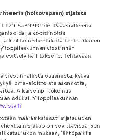
ihteerin (hoitovapaan) sijaista
 1.1.2016–30.9.2016. Pääasiallisena
ganisoida ja koordinoida
a ja luottamushenkilöitä tiedotukseen
uu ylioppilaskunnan viestinnän
ja esittely hallitukselle. Tehtävään
ä viestinnällistä osaamista, kykyä
kykyä, oma-aloitteista asennetta,
taitoa. Aikaisempi kokemus
taan eduksi. Ylioppilaskunnan
w.isyy.fi
.
tetään määräaikaisesti sijaisuuden
erehdyttämisjakso on sovittavissa, sen
palkkataulukon mukaan, lähtöpalkka