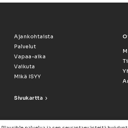
Ajankohtaista
O
Palvelut
M
Vapaa-aika
T
Vaikuta
Y
Mikä ISYY
A
Sivukartta
 Plausible palvelua ja sen seurantaevästeitä hyödynt