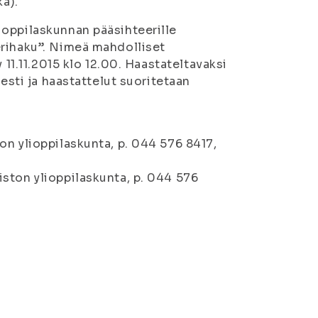
ka).
ioppilaskunnan pääsihteerille
erihaku”. Nimeä mahdolliset
 11.11.2015 klo 12.00. Haastateltavaksi
sesti ja haastattelut suoritetaan
on ylioppilaskunta, p. 044 576 8417,
ston ylioppilaskunta, p. 044 576