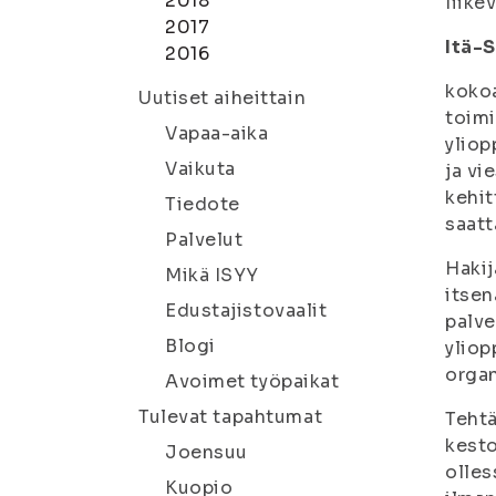
2018
liike
2017
Itä-S
2016
kokoa
Uutiset aiheittain
toimi
Vapaa-aika
yliop
Vaikuta
ja vi
kehit
Tiedote
saatt
Palvelut
Hakij
Mikä ISYY
itsen
Edustajistovaalit
palve
Blogi
yliop
organ
Avoimet työpaikat
Tulevat tapahtumat
Tehtä
kesto
Joensuu
olles
Kuopio