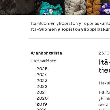
Itä-Suomen yliopiston ylioppilaskunt
Itä-Suomen yliopiston ylioppilaskun
Ajankohtaista
26.10
Itä
Uutisarkisto
tie
2025
2024
2023
Haku
2022
2021
Itä-S
2020
yhtei
2019
sekä 