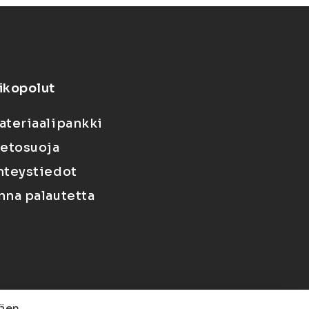
ikopolut
ateriaalipankki
ietosuoja
hteystiedot
nna palautetta
äen.