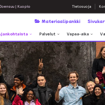
Kon
Joensuu | Kuopio
Tietosuoja
Materiaalipankki
Sivuka
Ajankohtaista
Palvelut
Vapaa-aika
Va