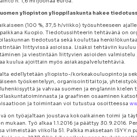
vaihto n. 1,6 miljoonaa euroa.
uomen yliopiston ylioppilaskunta hakee tiedotuss
ikaiseen (100 %, 37,5 h/viikko) työsuhteeseen ajalle
paikkana Kuopio. Tiedotussihteerin tehtävänä on or
pilaskunnan tiedotusta sekä kouluttaa henkilökunta
estintään liittyvissä asioissa. Lisäksi tehtäviin kuul
täminen ja viestintään liittyvien asioiden valmistelu 
aa kuulua ajoittain myös asiakaspalvelutehtäviä.
alta edellytetään yliopisto-/korkeakouluopintoja sek
äiseen työskentelyyn, organisointitaitoja, yhteistyö
luhenkisyyttä ja vahvaa suomen ja englannin kielen 
pilaskuntatoiminnasta ja graafinen osaaminen katso
isaatioon ja toimintaan voi tutustua osoitteessa
ww
vä on työajaltaan joustava kokoaikainen toimi ja täy
n mukaan. Työ alkaa 1.1.2016 ja päättyy 30.9.2016. P
sa viimeistään viikolla 51. Palkka maksetaan ISYY:n 