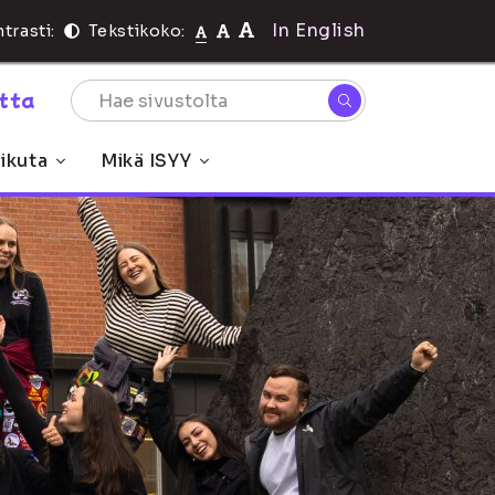
In English
trasti:
Tekstikoko:
rtta
ikuta
Mikä ISYY