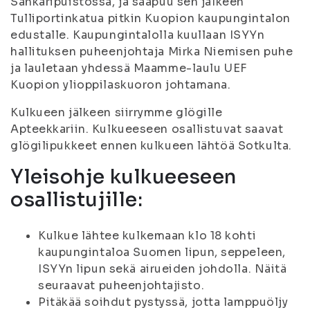
Sankaripuistossa, ja saapuu sen jälkeen
Tulliportinkatua pitkin Kuopion kaupungintalon
edustalle. Kaupungintalolla kuullaan ISYYn
hallituksen puheenjohtaja Mirka Niemisen puhe
ja lauletaan yhdessä Maamme-laulu UEF
Kuopion ylioppilaskuoron johtamana.
Kulkueen jälkeen siirrymme glögille
Apteekkariin. Kulkueeseen osallistuvat saavat
glögilipukkeet ennen kulkueen lähtöä Sotkulta.
Yleisohje kulkueeseen
osallistujille:
Kulkue lähtee kulkemaan klo 18 kohti
kaupungintaloa Suomen lipun, seppeleen,
ISYYn lipun sekä airueiden johdolla. Näitä
seuraavat puheenjohtajisto.
Pitäkää soihdut pystyssä, jotta lamppuöljy