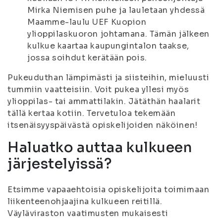
Mirka Niemisen puhe ja lauletaan yhdessä
Maamme-laulu UEF Kuopion
ylioppilaskuoron johtamana. Tämän jälkeen
kulkue kaartaa kaupungintalon taakse,
jossa soihdut kerätään pois.
Pukeuduthan lämpimästi ja siisteihin, mieluusti
tummiin vaatteisiin. Voit pukea yllesi myös
ylioppilas- tai ammattilakin. Jätäthän haalarit
tällä kertaa kotiin. Tervetuloa tekemään
itsenäisyyspäivästä opiskelijoiden näköinen!
Haluatko auttaa kulkueen
järjestelyissä?
Etsimme vapaaehtoisia opiskelijoita toimimaan
liikenteenohjaajina kulkueen reitillä.
Väyläviraston vaatimusten mukaisesti