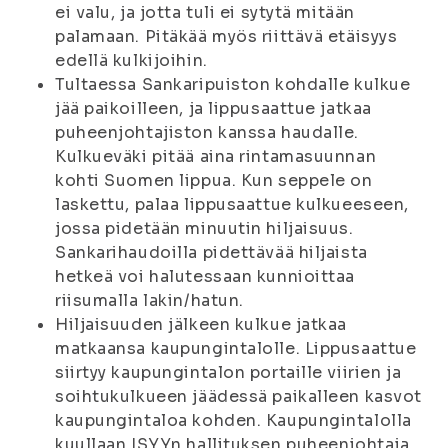
ei valu, ja jotta tuli ei sytytä mitään
palamaan. Pitäkää myös riittävä etäisyys
edellä kulkijoihin.
Tultaessa Sankaripuiston kohdalle kulkue
jää paikoilleen, ja lippusaattue jatkaa
puheenjohtajiston kanssa haudalle.
Kulkueväki pitää aina rintamasuunnan
kohti Suomen lippua. Kun seppele on
laskettu, palaa lippusaattue kulkueeseen,
jossa pidetään minuutin hiljaisuus.
Sankarihaudoilla pidettävää hiljaista
hetkeä voi halutessaan kunnioittaa
riisumalla lakin/hatun.
Hiljaisuuden jälkeen kulkue jatkaa
matkaansa kaupungintalolle. Lippusaattue
siirtyy kaupungintalon portaille viirien ja
soihtukulkueen jäädessä paikalleen kasvot
kaupungintaloa kohden. Kaupungintalolla
kuullaan ISYYn hallituksen puheenjohtaja