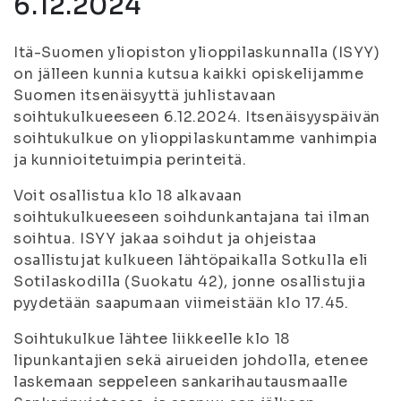
6.12.2024
Itä-Suomen yliopiston ylioppilaskunnalla (ISYY)
on jälleen kunnia kutsua kaikki opiskelijamme
Suomen itsenäisyyttä juhlistavaan
soihtukulkueeseen 6.12.2024. Itsenäisyyspäivän
soihtukulkue on ylioppilaskuntamme vanhimpia
ja kunnioitetuimpia perinteitä.
Voit osallistua klo 18 alkavaan
soihtukulkueeseen soihdunkantajana tai ilman
soihtua. ISYY jakaa soihdut ja ohjeistaa
osallistujat kulkueen lähtöpaikalla Sotkulla eli
Sotilaskodilla (Suokatu 42), jonne osallistujia
pyydetään saapumaan viimeistään klo 17.45.
Soihtukulkue lähtee liikkeelle klo 18
lipunkantajien sekä airueiden johdolla, etenee
laskemaan seppeleen sankarihautausmaalle