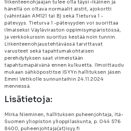
liikenteenohjaajan tulee olla täysi-ikäinen ja
hänellä on oltava normaalit aistit, ajokortti
(vähintään AM121 tai B) sekä Tieturva 1 -
pätevyys. Tieturva 1 -pätevyyden voi suorittaa
ilmaiseksi Väyläviraston oppimisympäristössä,
ja verkkokurssin suoritus kestää noin tunnin.
Liikenteenohjaustehtävässä tarvittavat
varusteet sekä tapahtumakohtaisen
perehdytyksen saat viimeistään
tapahtumapäivänä ennen kulkuetta. Ilmoittaudu
mukaan sähköpostitse ISYYn hallituksen jäsen
Emmi Vetikolle sunnuntaihin 24.11.2024
mennessä.
Lisätietoja:
Mirka Nieminen, hallituksen puheenjohtaja, Itä-
Suomen yliopiston ylioppilaskunta, p. 044 576
8400, puheenjohtaja(at)isyy.fi