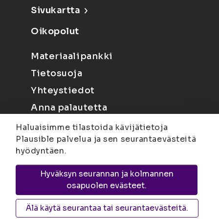
Sivukartta
Oikopolut
Materiaalipankki
Tietosuoja
Yhteystiedot
Anna palautetta
Haluaisimme tilastoida kävijätietoja
Plausible palvelua ja sen seurantaevästeitä
hyödyntäen.
Hyväksyn seurannan ja kolmannen
Joensuu
Suvantokatu 6, 80100 Joensuu |
osapuolen evästeet.
Kuopio
Yliopistonranta 15, PL 1627, 70211
Kuopio
Älä käytä seurantaa tai seurantaevästeitä.