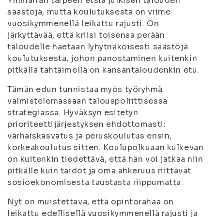
Ymmärrän tarpeen etsiä julkisen talouden
säästöjä, mutta koulutuksesta on viime
vuosikymmenellä leikattu rajusti. On
järkyttävää, että kriisi toisensa perään
taloudelle haetaan lyhytnäköisesti säästöjä
koulutuksesta, johon panostaminen kuitenkin
pitkällä tähtäimellä on kansantaloudenkin etu.
Tämän edun tunnistaa myös työryhmä
valmistelemassaan talouspoliittisessa
strategiassa. Hyväksyn esitetyn
prioriteettijärjestyksen ehdottomasti:
varhaiskasvatus ja peruskoulutus ensin,
korkeakoulutus sitten. Koulupolkuaan kulkevan
on kuitenkin tiedettävä, että hän voi jatkaa niin
pitkälle kuin taidot ja oma ahkeruus riittävät
sosioekonomisesta taustasta riippumatta.
Nyt on muistettava, että opintorahaa on
leikattu edellisellä vuosikymmenellä rajusti ja