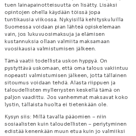
tuen lainapainotteisuutta on lisätty. Lisäksi
opintojen ohella käydään töissä jopa
tuntikausia viikossa. Nykyisillä kehityskuluilla
Suomessa voidaan pian lähteä opiskelemaan
vain, jos lukuvuosimaksuja ja elämisen
kustannuksia ollaan valmiita maksamaan
vuosikausia valmistumisen jälkeen.
Tämä vaatii todellista uskon hyppyä. On
pystyttävä uskomaan, että oma talous vakiintuu
nopeasti valmistumisen jälkeen, jotta tällainen
sitoumus voidaan tehdä. Alasta riippuen ja
taloudellisten myllerrysten keskellä tämä on
paljon vaadittu. Jos vanhemmat maksavat koko
lystin, tällaista huolta ei tietenkään ole.
Kysyn siis: Millä tavalla pääomien – niin
sosiaalisten kuin taloudellisten – periytyminen
edistää kenenkään muun etua kuin jo valmiiksi