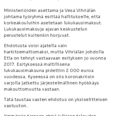
Ministeriöiden asettama ja Vesa Vihriälän
johtama työryhmä esittää hallitukselle, että
korkeakouluihin asetetaan lukukausimaksut.
Lukukausimaksuja ajavan keskustelun
perustelut kuitenkin horjuvat.
Ehdotusta voisi ajatella vain
harkitsemattomaksi, mutta Vihriälän johdolla
Etla on tehnyt vastaavaan esityksen jo vuonna
2017. Esityksessä maltillisena
lukukausimaksuna pidettiin 2 000 euroa
vuodessa. Kyseessä on siis koronakriisin
varjolla jatkettu järjestelmällinen hyökkäys
maksuttomuutta vastaan.
Tätä taustaa vasten ehdotus on yksiselitteisen
vastuuton.