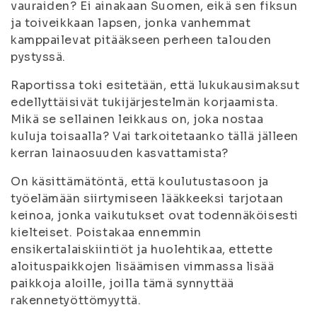
vauraiden? Ei ainakaan Suomen, eikä sen fiksun
ja toiveikkaan lapsen, jonka vanhemmat
kamppailevat pitääkseen perheen talouden
pystyssä.
Raportissa toki esitetään, että lukukausimaksut
edellyttäisivät tukijärjestelmän korjaamista.
Mikä se sellainen leikkaus on, joka nostaa
kuluja toisaalla? Vai tarkoitetaanko tällä jälleen
kerran lainaosuuden kasvattamista?
On käsittämätöntä, että koulutustasoon ja
työelämään siirtymiseen lääkkeeksi tarjotaan
keinoa, jonka vaikutukset ovat todennäköisesti
kielteiset. Poistakaa ennemmin
ensikertalaiskiintiöt ja huolehtikaa, ettette
aloituspaikkojen lisäämisen vimmassa lisää
paikkoja aloille, joilla tämä synnyttää
rakennetyöttömyyttä.