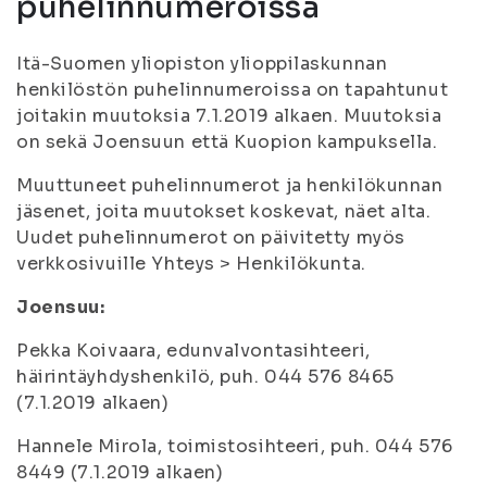
puhelinnumeroissa
Itä-Suomen yliopiston ylioppilaskunnan
henkilöstön puhelinnumeroissa on tapahtunut
joitakin muutoksia 7.1.2019 alkaen. Muutoksia
on sekä Joensuun että Kuopion kampuksella.
Muuttuneet puhelinnumerot ja henkilökunnan
jäsenet, joita muutokset koskevat, näet alta.
Uudet puhelinnumerot on päivitetty myös
verkkosivuille Yhteys > Henkilökunta.
Joensuu:
Pekka Koivaara, edunvalvontasihteeri,
häirintäyhdyshenkilö, puh. 044 576 8465
(7.1.2019 alkaen)
Hannele Mirola, toimistosihteeri, puh. 044 576
8449 (7.1.2019 alkaen)