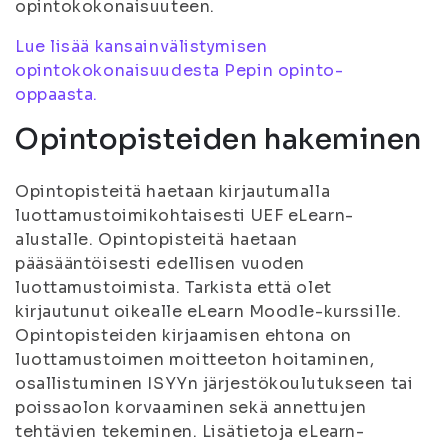
opintokokonaisuuteen.
Lue lisää kansainvälistymisen
opintokokonaisuudesta Pepin opinto-
oppaasta.
Opintopisteiden hakeminen
Opintopisteitä haetaan kirjautumalla
luottamustoimikohtaisesti UEF eLearn-
alustalle. Opintopisteitä haetaan
pääsääntöisesti edellisen vuoden
luottamustoimista. Tarkista että olet
kirjautunut oikealle eLearn Moodle-kurssille.
Opintopisteiden kirjaamisen ehtona on
luottamustoimen moitteeton hoitaminen,
osallistuminen ISYYn järjestökoulutukseen tai
poissaolon korvaaminen sekä annettujen
tehtävien tekeminen. Lisätietoja eLearn-