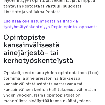
Myönnettyjen opintopisteiden laajuus riippuu
tehtävän kestosta ja vastuullisuudesta.
Lisätietoja voi lukea Pepistä.
Lue lisää osallistumisesta hallinto-ja
työtyhmätyöskentelyyn Pepin opinto-oppaasta.
Opintopiste
kansainvälisestä
ainejärjestö- tai
kerhotyöskentelystä
Opiskelija voi saada yhden opintopisteen (1 op)
toimimalla ainejärjestön hallituksessa
kansainvälisistä asioista vastaavana tai
kansainvälisen kerhon hallituksessa vähintään
yhden vuoden. Nämä opintopisteet on
mahdollista sisällyttää kansainvälistymisen