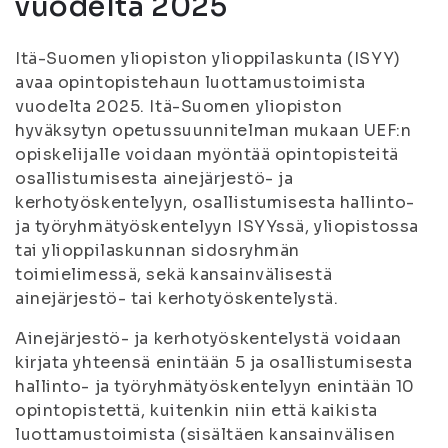
vuodelta 2025
Itä-Suomen yliopiston ylioppilaskunta (ISYY)
avaa opintopistehaun luottamustoimista
vuodelta 2025. Itä-Suomen yliopiston
hyväksytyn opetussuunnitelman mukaan UEF:n
opiskelijalle voidaan myöntää opintopisteitä
osallistumisesta ainejärjestö- ja
kerhotyöskentelyyn, osallistumisesta hallinto-
ja työryhmätyöskentelyyn ISYYssä, yliopistossa
tai ylioppilaskunnan sidosryhmän
toimielimessä, sekä kansainvälisestä
ainejärjestö- tai kerhotyöskentelystä.
Ainejärjestö- ja kerhotyöskentelystä voidaan
kirjata yhteensä enintään 5 ja osallistumisesta
hallinto- ja työryhmätyöskentelyyn enintään 10
opintopistettä, kuitenkin niin että kaikista
luottamustoimista (sisältäen kansainvälisen