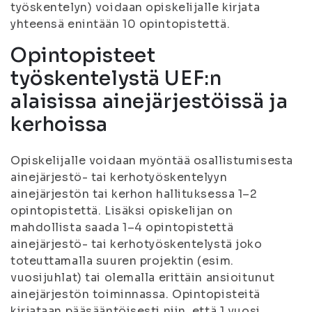
työskentelyn) voidaan opiskelijalle kirjata
yhteensä enintään 10 opintopistettä.
Opintopisteet
työskentelystä UEF:n
alaisissa ainejärjestöissä ja
kerhoissa
Opiskelijalle voidaan myöntää osallistumisesta
ainejärjestö- tai kerhotyöskentelyyn
ainejärjestön tai kerhon hallituksessa 1–2
opintopistettä. Lisäksi opiskelijan on
mahdollista saada 1–4 opintopistettä
ainejärjestö- tai kerhotyöskentelystä joko
toteuttamalla suuren projektin (esim.
vuosijuhlat) tai olemalla erittäin ansioitunut
ainejärjestön toiminnassa. Opintopisteitä
kirjataan pääsääntöisesti niin, että 1 vuosi