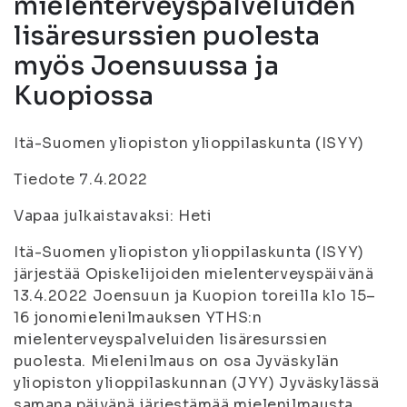
mielenterveyspalveluiden
lisäresurssien puolesta
myös Joensuussa ja
Kuopiossa
Itä-Suomen yliopiston ylioppilaskunta (ISYY)
Tiedote 7.4.2022
Vapaa julkaistavaksi: Heti
Itä-Suomen yliopiston ylioppilaskunta (ISYY)
järjestää Opiskelijoiden mielenterveyspäivänä
13.4.2022 Joensuun ja Kuopion toreilla klo 15–
16 jonomielenilmauksen YTHS:n
mielenterveyspalveluiden lisäresurssien
puolesta. Mielenilmaus on osa Jyväskylän
yliopiston ylioppilaskunnan (JYY) Jyväskylässä
samana päivänä järjestämää mielenilmausta.