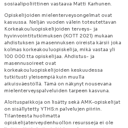
sosiaalipoliittinen vastaava Matti Karhunen.
Opiskelijoiden mielenterveysongelmat ovat
kasvussa. Neljän vuoden välein toteutettavan
Korkeakouluopiskelijoiden terveys- ja
hyvinvointitutkimuksen (KOTT 2021) mukaan
ahdistuksen ja masennuksen oireista kärsii joka
kolmas korkeakouluopiskelija, mikä vastaa yli
100 000:tta opiskelijaa. Ahdistus- ja
masennusoireet ovat
korkeakouluopiskelijoiden keskuudessa
tutkitusti yleisempiä kuin muulla
aikuisväestöllä. Tämä on näkynyt nousevana
mielenterveyspalveluiden tarpeen kasvuna.
Aloituspaikkoja on lisätty sekä AMK-opiskelijat
on sisällytetty YTHS:n palvelujen piiriin.
Tilanteesta huolimatta
opiskelijaterveydenhuollon resursseja ei ole