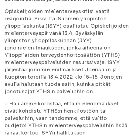
Opiskelijoiden mielenterveyskriisi vaatii
reagointia. Siksi Itä-Suomen yliopiston
ylioppilaskunta (ISYY) osallistuu Opiskelijoiden
mielenterveyspäivänä 13.4. Jyväskylän
yliopiston ylioppilaskunnan (JYY)
jonomielenilmaukseen, jonka aiheena on
Ylioppilaiden terveydenhoitosäätiön (YTHS)
mielenterveyspalveluiden resurssivaje. ISYY
järjestää jonomielenilmaukset Joensuun ja
Kuopion toreilla 13.4.2022 klo 15–16. Jonojen
avulla halutaan tuoda esiin, kuinka pitkät
jonotusajat YTHS:n palveluihin on.
– Haluamme korostaa, että mielenilmaukset
eivät kohdistu YTHS:n henkilöstöön tai
palveluihin, vaan tahdomme, että valtio
budjetoi YTHS:n mielenterveyspalveluihin lisää
rahaa, kertoo ISYYn hallituksen