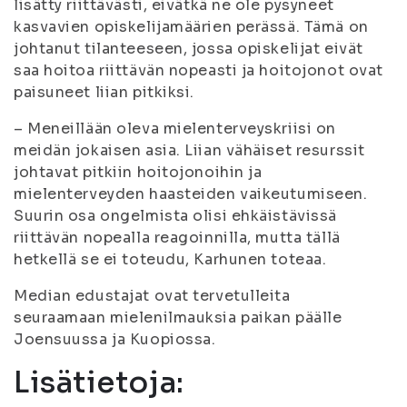
lisätty riittävästi, eivätkä ne ole pysyneet
kasvavien opiskelijamäärien perässä. Tämä on
johtanut tilanteeseen, jossa opiskelijat eivät
saa hoitoa riittävän nopeasti ja hoitojonot ovat
paisuneet liian pitkiksi.
– Meneillään oleva mielenterveyskriisi on
meidän jokaisen asia. Liian vähäiset resurssit
johtavat pitkiin hoitojonoihin ja
mielenterveyden haasteiden vaikeutumiseen.
Suurin osa ongelmista olisi ehkäistävissä
riittävän nopealla reagoinnilla, mutta tällä
hetkellä se ei toteudu, Karhunen toteaa.
Median edustajat ovat tervetulleita
seuraamaan mielenilmauksia paikan päälle
Joensuussa ja Kuopiossa.
Lisätietoja: