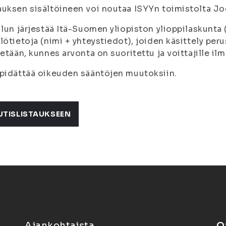
uksen sisältöineen voi noutaa ISYYn toimistolta Jo
ilun järjestää Itä-Suomen yliopiston ylioppilaskunta
lötietoja (nimi + yhteystiedot), joiden käsittely pe
tetään, kunnes arvonta on suoritettu ja voittajille il
pidättää oikeuden sääntöjen muutoksiin.
UTISLISTAUKSEEN
Ajankohtaista
O