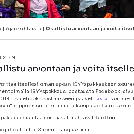
a
|
Ajankohtaista
|
Osallistu arvontaan ja voita its
9.2019
llistu arvontaan ja voita itsel
voittaa itsellesi oman upean ISYYspakkauksen seura
entoimalla ISYYspakkaus-postausta Facebook-sivui
.2019. Facebook-postaukseen pääset
tästä.
Kommento
suu" riippuen siitä, kummalla kampuksella opiskelet
pakkaus sisältää seuraavat mahtavat tuotteet:
aight outta Itä-Suomi -kangaskassi