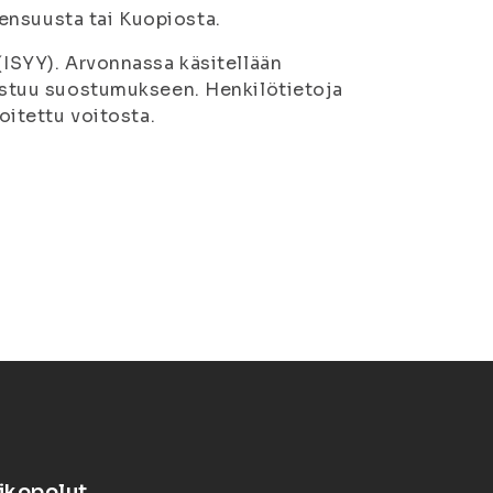
ensuusta tai Kuopiosta.
 (ISYY). Arvonnassa käsitellään
rustuu suostumukseen. Henkilötietoja
moitettu voitosta.
ikopolut