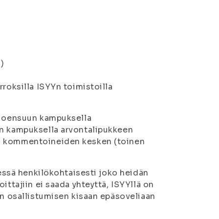
o)
rroksilla ISYYn toimistoilla
a Joensuun kampuksella
on kampuksella arvontalipukkeen
ta kommentoineiden kesken (toinen
dessä henkilökohtaisesti joko heidän
ittajiin ei saada yhteyttä, ISYYllä on
ön osallistumisen kisaan epäsoveliaan