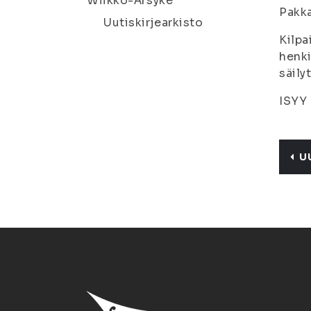
Wiikko-Ärsyke
Pakka
Uutiskirjearkisto
Kilpa
henki
säily
ISYY 
U