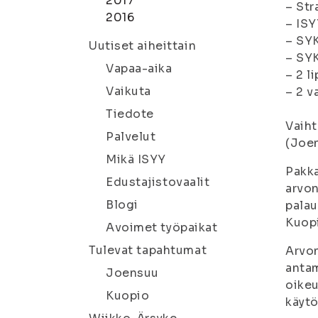
2017
– Str
2016
– ISY
– SYK
Uutiset aiheittain
– SYK
Vapaa-aika
– 2 l
Vaikuta
– 2 v
Tiedote
Vaiht
Palvelut
(Joen
Mikä ISYY
Pakka
Edustajistovaalit
arvon
Blogi
palau
Kuop
Avoimet työpaikat
Tulevat tapahtumat
Arvon
antam
Joensuu
oikeu
Kuopio
käytö