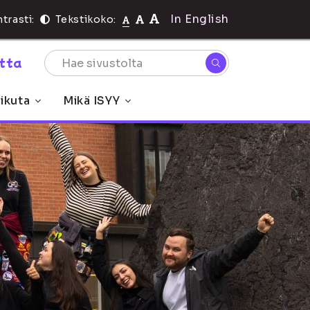
In English
trasti:
Tekstikoko:
rtta
ikuta
Mikä ISYY