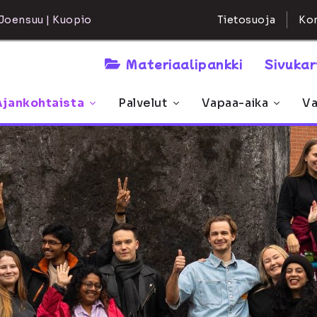
Kon
Joensuu | Kuopio
Tietosuoja
Materiaalipankki
Sivuka
Ajankohtaista
Palvelut
Vapaa-aika
Va