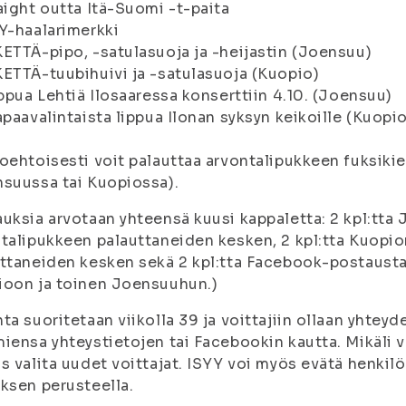
aight outta Itä-Suomi -t-paita
Y-haalarimerkki
ETTÄ-pipo, -satulasuoja ja -heijastin (Joensuu)
ETTÄ-tuubihuivi ja -satulasuoja (Kuopio)
ippua Lehtiä Ilosaaressa konserttiin 4.10. (Joensuu)
apaavalintaista lippua Ilonan syksyn keikoille (Kuopi
oehtoisesti voit palauttaa arvontalipukkeen fuksikie
suussa tai Kuopiossa).
uksia arvotaan yhteensä kuusi kappaletta: 2 kpl:tt
talipukkeen palauttaneiden kesken, 2 kpl:tta Kuopi
ttaneiden kesken sekä 2 kpl:tta Facebook-postaus
ioon ja toinen Joensuuhun.)
ta suoritetaan viikolla 39 ja voittajiin ollaan yhtey
iensa yhteystietojen tai Facebookin kautta. Mikäli vo
s valita uudet voittajat. ISYY voi myös evätä henkil
ksen perusteella.