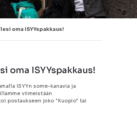
ellesi oma ISYYspakkaus!
lesi oma ISYYspakkaus!
amalla ISYYn some-kanavia ja
llamme viimeistään
i postaukseen joko "Kuopio" tai
.