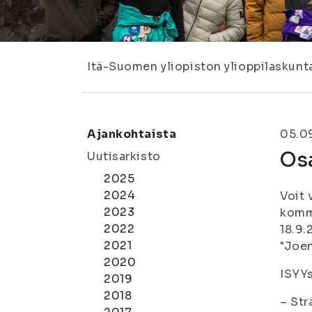
Itä-Suomen yliopiston ylioppilaskunt
Ajankohtaista
05.0
Osa
Uutisarkisto
2025
2024
Voit 
2023
komm
2022
18.9
2021
"Joen
2020
ISYYs
2019
2018
– Str