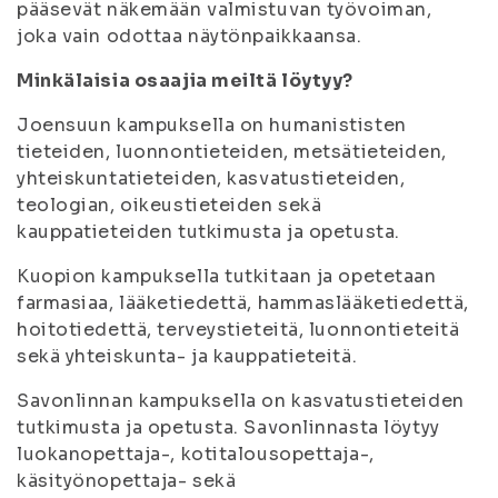
pääsevät näkemään valmistuvan työvoiman,
joka vain odottaa näytönpaikkaansa.
Minkälaisia osaajia meiltä löytyy?
Joensuun kampuksella on humanististen
tieteiden, luonnontieteiden, metsätieteiden,
yhteiskuntatieteiden, kasvatustieteiden,
teologian, oikeustieteiden sekä
kauppatieteiden tutkimusta ja opetusta.
Kuopion kampuksella tutkitaan ja opetetaan
farmasiaa, lääketiedettä, hammaslääketiedettä,
hoitotiedettä, terveystieteitä, luonnontieteitä
sekä yhteiskunta- ja kauppatieteitä.
Savonlinnan kampuksella on kasvatustieteiden
tutkimusta ja opetusta. Savonlinnasta löytyy
luokanopettaja-, kotitalousopettaja-,
käsityönopettaja- sekä