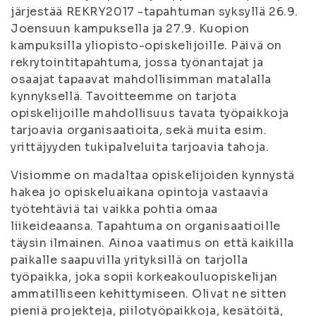
järjestää REKRY2017 -tapahtuman syksyllä 26.9.
Joensuun kampuksella ja 27.9. Kuopion
kampuksilla yliopisto-opiskelijoille. Päivä on
rekrytointitapahtuma, jossa työnantajat ja
osaajat tapaavat mahdollisimman matalalla
kynnyksellä. Tavoitteemme on tarjota
opiskelijoille mahdollisuus tavata työpaikkoja
tarjoavia organisaatioita, sekä muita esim.
yrittäjyyden tukipalveluita tarjoavia tahoja.
Visiomme on madaltaa opiskelijoiden kynnystä
hakea jo opiskeluaikana opintoja vastaavia
työtehtäviä tai vaikka pohtia omaa
liikeideaansa. Tapahtuma on organisaatioille
täysin ilmainen. Ainoa vaatimus on että kaikilla
paikalle saapuvilla yrityksillä on tarjolla
työpaikka, joka sopii korkeakouluopiskelijan
ammatilliseen kehittymiseen. Olivat ne sitten
pieniä projekteja, piilotyöpaikkoja, kesätöitä,