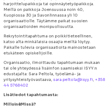
harjoittelupaikkoja tai opinnäytetyöpaikkoja.
Meillä on paikkoja Joensuussa noin 40,
Kuopiossa 30 ja Savonlinnassa yli 10
organisaatiolle. Täytämme paikat suosien
organisaatioiden monipuolisuutta.
Rekrytointitapahtuma on poikkitieteellinen,
katso alta minkälaisia osaajia meiltä löytyy.
Paikalle tulevia organisaatioita mainostetaan
etukäteen opiskelijoille.
Organisaatio, ilmoittaudu tapahtumaan mukaan
tai ole yhteydessä lisäinfon saamiseksi ISYY:n
edustajalta: Sara Peltola, työelämä- ja
yritysyhteistyövastaava,
sara.peltola@isyy.fi
,
+358
44 5768402
Lisätiedot tapahtumasta:
Milloin&Missä?