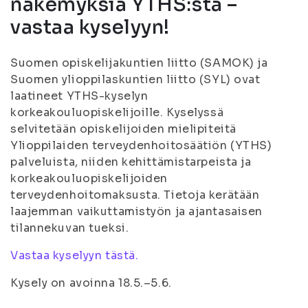
näkemyksiä YTHS:stä –
vastaa kyselyyn!
Suomen opiskelijakuntien liitto (SAMOK) ja
Suomen ylioppilaskuntien liitto (SYL) ovat
laatineet YTHS-kyselyn
korkeakouluopiskelijoille. Kyselyssä
selvitetään opiskelijoiden mielipiteitä
Ylioppilaiden terveydenhoitosäätiön (YTHS)
palveluista, niiden kehittämistarpeista ja
korkeakouluopiskelijoiden
terveydenhoitomaksusta. Tietoja kerätään
laajemman vaikuttamistyön ja ajantasaisen
tilannekuvan tueksi.
Vastaa kyselyyn tästä.
Kysely on avoinna 18.5.–5.6.