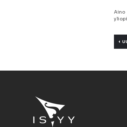
Aino 
yliop
U