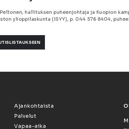
Peltonen, hallituksen puheenjohtaja ja Kuopion ka
iston ylioppilaskunta (ISYY), p. 044 576 8404, puheen
UTISLISTAUKSEEN
Ajankohtaista
O
Palvelut
M
Vapaa-aika