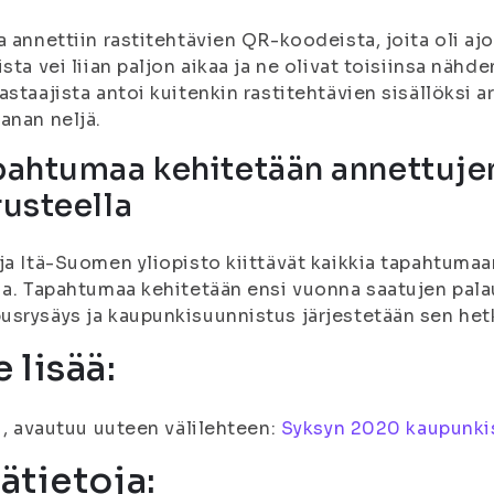
a annettiin rastitehtävien QR-koodeista, joita oli aj
ista vei liian paljon aikaa ja ne olivat toisiinsa näh
astaajista antoi kuitenkin rastitehtävien sisällöksi
anan neljä.
pahtumaa kehitetään annettuje
usteella
ja Itä-Suomen yliopisto kiittävät kaikkia tapahtumaa
ia. Tapahtumaa kehitetään ensi vuonna saatujen pala
srysäys ja kaupunkisuunnistus järjestetään sen het
 lisää:
fi, avautuu uuteen välilehteen:
Syksyn 2020 kaupunki
sätietoja: