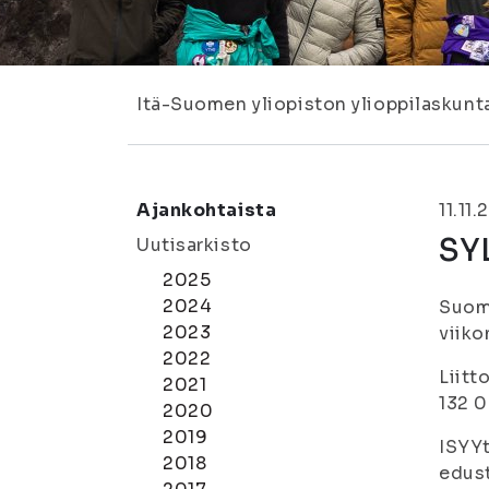
Itä-Suomen yliopiston ylioppilaskunt
Ajankohtaista
11.11.
SYL
Uutisarkisto
2025
2024
Suome
2023
viiko
2022
Liitt
2021
132 0
2020
2019
ISYYt
2018
edust