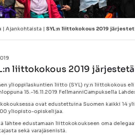
a
|
Ajankohtaista
|
SYL:n liittokokous 2019 järjestet
2019
:n liittokokous 2019 järjestetä
n ylioppilaskuntien liitto (SYL) ry:n liittokokous eli
nloppuna 15.-16.11.2019 FellmanniCampuksella Lahde
okokouksessa ovat edustettuina Suomen kaikki 14 yli
00 yliopisto-opiskelijaa.
ä lähtee edustamaan liittokokoukseen oma delegaati
ajasta sekä varajäsenistä.