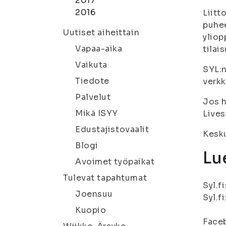
2017
2016
Liitt
puhee
Uutiset aiheittain
yliop
Vapaa-aika
tilai
Vaikuta
SYL:n
Tiedote
verkk
Palvelut
Jos h
Mikä ISYY
Lives
Edustajistovaalit
Kesku
Blogi
Lue
Avoimet työpaikat
Tulevat tapahtumat
Syl.fi
Joensuu
Syl.fi
Kuopio
Face