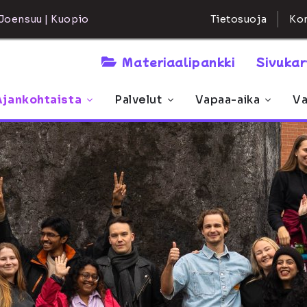
Kon
Joensuu | Kuopio
Tietosuoja
Materiaalipankki
Sivuka
Ajankohtaista
Palvelut
Vapaa-aika
Va