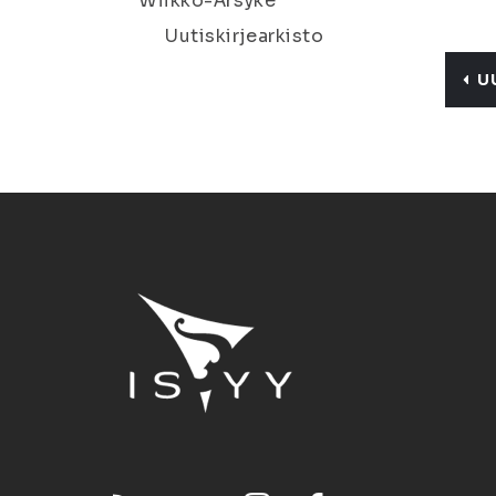
Wiikko-Ärsyke
Uutiskirjearkisto
U