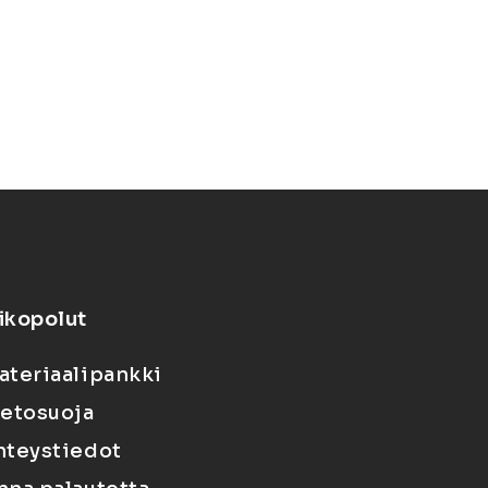
ikopolut
ateriaalipankki
ietosuoja
hteystiedot