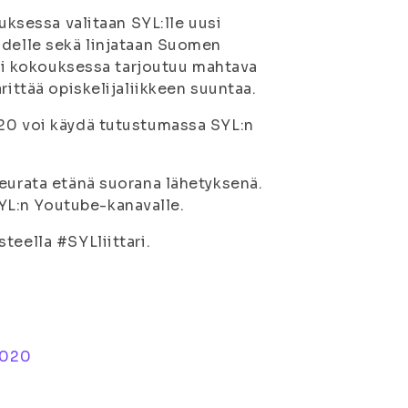
ouksessa valitaan SYL:lle uusi
odelle sekä linjataan Suomen
äksi kokouksessa tarjoutuu mahtava
rittää opiskelijaliikkeen suuntaa.
020 voi käydä tutustumassa SYL:n
seurata etänä suorana lähetyksenä.
YL:n Youtube-kanavalle.
teella #SYLliittari.
2020