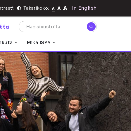
In English
trasti:
Tekstikoko:
rtta
ikuta
Mikä ISYY