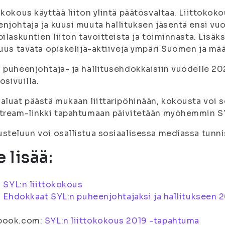
okokous käyttää liiton ylintä päätösvaltaa. Liittokok
njohtaja ja kuusi muuta hallituksen jäsentä ensi vu
pilaskuntien liiton tavoitteista ja toiminnasta. Lis
suus tavata opiskelija-aktiiveja ympäri Suomen ja mää
 puheenjohtaja- ja hallitusehdokkaisiin vuodelle 2
osivuilla.
aluat päästä mukaan liittaripöhinään, kokousta voi 
tream-linkki tapahtumaan päivitetään myöhemmin S
steluun voi osallistua sosiaalisessa mediassa tunnis
 lisää:
:
SYL:n liittokokous
:
Ehdokkaat SYL:n puheenjohtajaksi ja hallitukseen 
book.com:
SYL:n liittokokous 2019 -tapahtuma