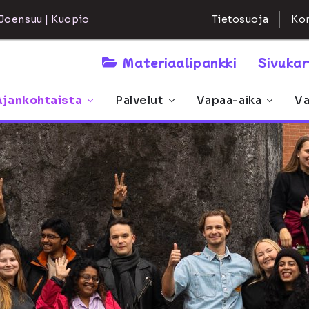
Kon
Joensuu | Kuopio
Tietosuoja
Materiaalipankki
Sivuka
Ajankohtaista
Palvelut
Vapaa-aika
Va