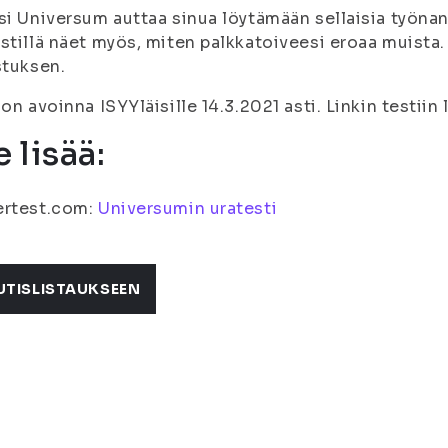
si Universum auttaa sinua löytämään sellaisia työnanta
stillä näet myös, miten palkkatoiveesi eroaa muista.
stuksen.
 on avoinna ISYYläisille 14.3.2021 asti. Linkin testiin 
 lisää:
ertest.com:
Universumin uratesti
UTISLISTAUKSEEN