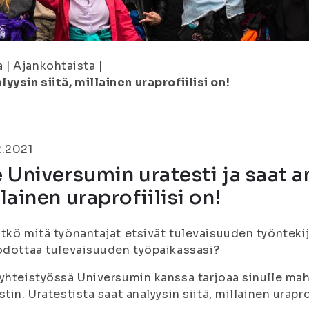
a
|
Ajankohtaista
|
yysin siitä, millainen uraprofiilisi on!
2.2021
 Universumin uratesti ja saat an
lainen uraprofiilisi on!
tkö mitä työnantajat etsivät tulevaisuuden työnteki
odottaa tulevaisuuden työpaikassasi?
yhteistyössä Universumin kanssa tarjoaa sinulle m
stin. Uratestista saat analyysin siitä, millainen urapro