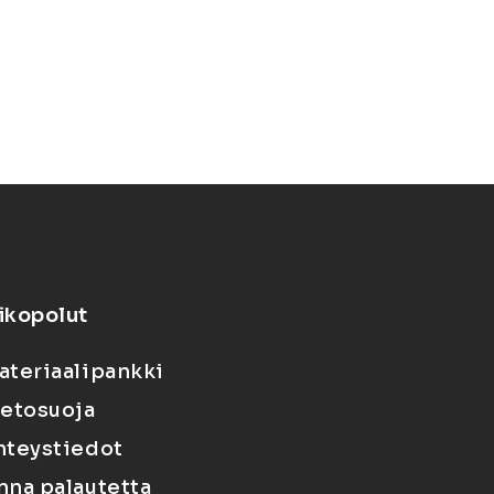
ikopolut
ateriaalipankki
ietosuoja
hteystiedot
nna palautetta