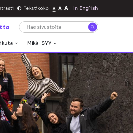
In English
trasti:
Tekstikoko:
rtta
ikuta
Mikä ISYY