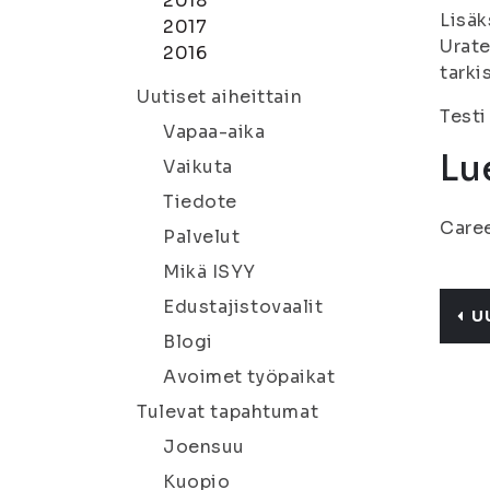
2018
Lisäk
2017
Urate
2016
tarki
Uutiset aiheittain
Testi
Vapaa-aika
Lue
Vaikuta
Tiedote
Care
Palvelut
Mikä ISYY
Edustajistovaalit
U
Blogi
Avoimet työpaikat
Tulevat tapahtumat
Joensuu
Kuopio