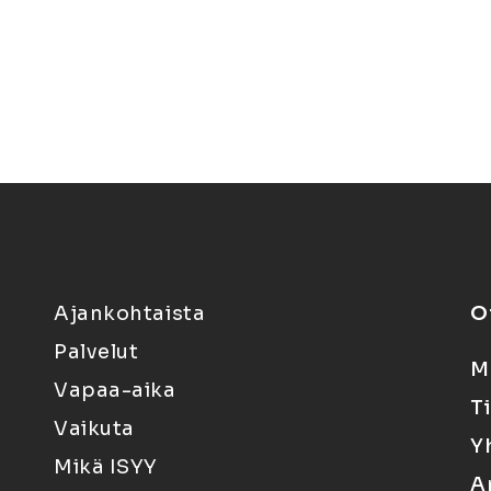
Ajankohtaista
O
Palvelut
M
Vapaa-aika
T
Vaikuta
Y
Mikä ISYY
A