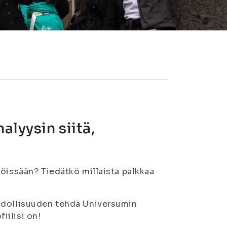
alyysin siitä,
jöissään? Tiedätkö millaista palkkaa
ahdollisuuden tehdä Universumin
fiilisi on!