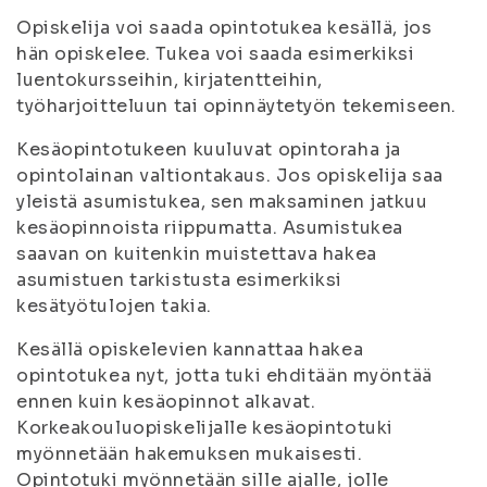
Opiskelija voi saada opintotukea kesällä, jos
hän opiskelee. Tukea voi saada esimerkiksi
luentokursseihin, kirjatentteihin,
työharjoitteluun tai opinnäytetyön tekemiseen.
Kesäopintotukeen kuuluvat opintoraha ja
opintolainan valtiontakaus. Jos opiskelija saa
yleistä asumistukea, sen maksaminen jatkuu
kesäopinnoista riippumatta. Asumistukea
saavan on kuitenkin muistettava hakea
asumistuen tarkistusta esimerkiksi
kesätyötulojen takia.
Kesällä opiskelevien kannattaa hakea
opintotukea nyt, jotta tuki ehditään myöntää
ennen kuin kesäopinnot alkavat.
Korkeakouluopiskelijalle kesäopintotuki
myönnetään hakemuksen mukaisesti.
Opintotuki myönnetään sille ajalle, jolle