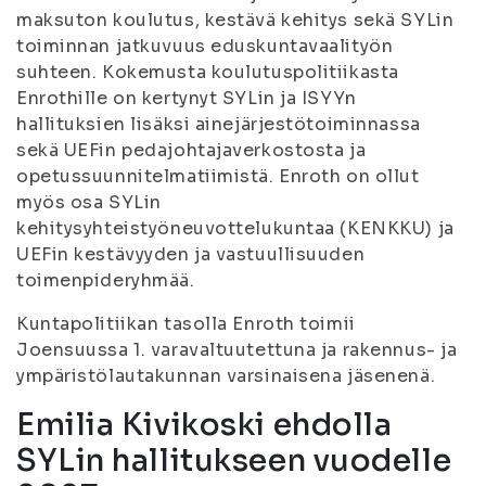
maksuton koulutus, kestävä kehitys sekä SYLin
toiminnan jatkuvuus eduskuntavaalityön
suhteen. Kokemusta koulutuspolitiikasta
Enrothille on kertynyt SYLin ja ISYYn
hallituksien lisäksi ainejärjestötoiminnassa
sekä UEFin pedajohtajaverkostosta ja
opetussuunnitelmatiimistä. Enroth on ollut
myös osa SYLin
kehitysyhteistyöneuvottelukuntaa (KENKKU) ja
UEFin kestävyyden ja vastuullisuuden
toimenpideryhmää.
Kuntapolitiikan tasolla Enroth toimii
Joensuussa 1. varavaltuutettuna ja rakennus- ja
ympäristölautakunnan varsinaisena jäsenenä.
Emilia Kivikoski ehdolla
SYLin hallitukseen vuodelle