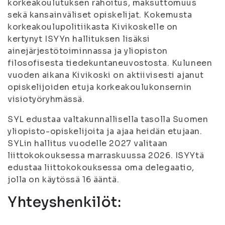
korkeakoulutuksen rahoitus, maksuttomuus
sekä kansainväliset opiskelijat. Kokemusta
korkeakoulupolitiikasta Kivikoskelle on
kertynyt ISYYn hallituksen lisäksi
ainejärjestötoiminnassa ja yliopiston
filosofisesta tiedekuntaneuvostosta. Kuluneen
vuoden aikana Kivikoski on aktiivisesti ajanut
opiskelijoiden etuja korkeakoulukonsernin
visiotyöryhmässä.
SYL edustaa valtakunnallisella tasolla Suomen
yliopisto-opiskelijoita ja ajaa heidän etujaan.
SYLin hallitus vuodelle 2027 valitaan
liittokokouksessa marraskuussa 2026. ISYYtä
edustaa liittokokouksessa oma delegaatio,
jolla on käytössä 16 ääntä.
Yhteyshenkilöt: