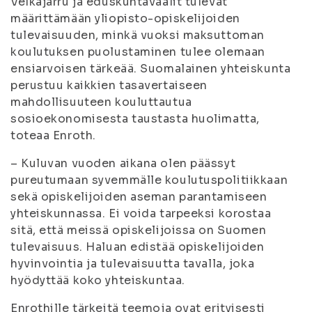
Velkajarru ja eduskuntavaalit tulevat
määrittämään yliopisto-opiskelijoiden
tulevaisuuden, minkä vuoksi maksuttoman
koulutuksen puolustaminen tulee olemaan
ensiarvoisen tärkeää. Suomalainen yhteiskunta
perustuu kaikkien tasavertaiseen
mahdollisuuteen kouluttautua
sosioekonomisesta taustasta huolimatta,
toteaa Enroth.
– Kuluvan vuoden aikana olen päässyt
pureutumaan syvemmälle koulutuspolitiikkaan
sekä opiskelijoiden aseman parantamiseen
yhteiskunnassa. Ei voida tarpeeksi korostaa
sitä, että meissä opiskelijoissa on Suomen
tulevaisuus. Haluan edistää opiskelijoiden
hyvinvointia ja tulevaisuutta tavalla, joka
hyödyttää koko yhteiskuntaa.
Enrothille tärkeitä teemoja ovat erityisesti