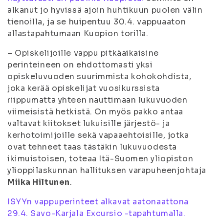
alkanut jo hyvissä ajoin huhtikuun puolen välin
tienoilla, ja se huipentuu 30.4. vappuaaton
allastapahtumaan Kuopion torilla.
– Opiskelijoille vappu pitkäaikaisine
perinteineen on ehdottomasti yksi
opiskeluvuoden suurimmista kohokohdista,
joka kerää opiskelijat vuosikurssista
riippumatta yhteen nauttimaan lukuvuoden
viimeisistä hetkistä. On myös pakko antaa
valtavat kiitokset lukuisille järjestö- ja
kerhotoimijoille sekä vapaaehtoisille, jotka
ovat tehneet taas tästäkin lukuvuodesta
ikimuistoisen, toteaa Itä-Suomen yliopiston
ylioppilaskunnan hallituksen varapuheenjohtaja
Miika Hiltunen
.
ISYYn vappuperinteet alkavat aatonaattona
29.4. Savo-Karjala Excursio -tapahtumalla.