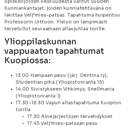
opiskelijoiden keskuudesta valitut vuoden
Kunniankantajat, joiden kunniatehtävänä on
lakittaa Velj’mies-patsas. Tapahtuma huipentuu
Professorin Uittoon. Yleisö on lämpimästi
tervetullut seuraamaan allasjuhlaa torille.
Ylioppilaskunnan
vappuaaton tapahtumat
Kuopiossa:
13.00 Hampaan pesu (järj. Dentina ry),
Studentian piha (Yliopistonranta 15)
14.00 Sivistykseen Vihkimys, Snellmania
(Yliopistonranta 1)
17.30–18.30 Vapun allastapahtuma Kuopion
torilla
17.30 Ainejärjestöjen tervehdykset
17.45 Velj’mies-patsaan pesu