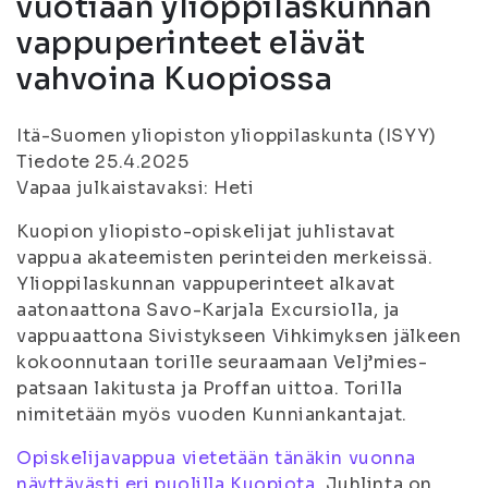
vuotiaan ylioppilaskunnan
vappuperinteet elävät
vahvoina Kuopiossa
Itä-Suomen yliopiston ylioppilaskunta (ISYY)
Tiedote 25.4.2025
Vapaa julkaistavaksi: Heti
Kuopion yliopisto-opiskelijat juhlistavat
vappua akateemisten perinteiden merkeissä.
Ylioppilaskunnan vappuperinteet alkavat
aatonaattona Savo-Karjala Excursiolla, ja
vappuaattona Sivistykseen Vihkimyksen jälkeen
kokoonnutaan torille seuraamaan Velj’mies-
patsaan lakitusta ja Proffan uittoa. Torilla
nimitetään myös vuoden Kunniankantajat.
Opiskelijavappua vietetään tänäkin vuonna
näyttävästi eri puolilla Kuopiota.
Juhlinta on