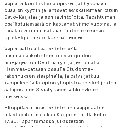
Vappuviikon tiistaina opiskelijat hyppäävät
bussien kyytiin ja lähtevät seikkailemaan pitkin
Savo-Karjalaa ja sen ravintoloita. Tapahtuman
osallistujamäärä on kasvanut viime vuosina, ja
tänäkin vuonna matkaan lähtee enemmän
opiskelijoita kuin koskaan ennen.
Vappuaatto alkaa perinteisellä
hammaslääketieteen opiskelijoiden
ainejärjestön Dentina ry:n järjestämällä
Hammas-patsaan pesulla Studentia-
rakennuksen sisäpihalla, ja päivä jatkuu
kampuksella Kuopion yliopisto-opiskelijoiden
salaperäisen Sivistykseen Vihkimyksen
merkeissä.
Ylioppilaskunnan perinteinen vappuaaton
allastapahtuma alkaa Kuopion torilla kello
17.30. Tapahtumassa julkistetaan