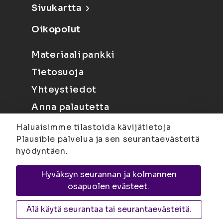
Sivukartta
Oikopolut
Materiaalipankki
Tietosuoja
Yhteystiedot
Anna palautetta
Haluaisimme tilastoida kävijätietoja
Plausible palvelua ja sen seurantaevästeitä
hyödyntäen.
Hyväksyn seurannan ja kolmannen
Joensuu
Suvantokatu 6, 80100 Joensuu |
osapuolen evästeet.
Kuopio
Yliopistonranta 15, PL 1627, 70211
Kuopio
Älä käytä seurantaa tai seurantaevästeitä.