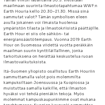
Tämän viikon lauantaina 30.3. vietetään
maailmaan suurinta ilmastotapahtumaa WWF:n
Earth Houria kello 20.30–21.30. Missä sinä
sammutat valot? Tämän symbolisen eleen
avulla jokainen voi ilmaista huolensa
ympäristön tilasta ja ilmastokriisistä päättäjille.
Earth Hour ei siis ole sähkön- tai
energiansäästötempaus. Vuonna 2019 Earth
Hour on Suomessa viidettä vuotta peräkkäin
maailman suurin kynttiläillallinen, jonka
tarkoituksena on herättää keskustelua ruoan
ilmastovaikutuksista.
Itä-Suomen yliopisto osallistuu Earth Houriin
sammuttamalla valot pois molemmilta
kampuksiltaan Joensuussa ja Kuopiossa ja
muistuttaa samalla kaikille, että ilmaston
hyväksi voi tehdä pieniäkin tekoja. Myös
molemmat kampuskaupunkimme ovat mukana