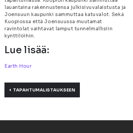
tapahtumassa: Kuopion kaupunki sammuttaa
lauantaina rakennustensa julkisivuvalaistusta ja
Joensuun kaupunki sammuttaa katuvalot. Sekä
Kuopiossa että Joensuussa muutamat
ravintolat vaihtavat lamput tunnelmallisiin
kynttilöihin.
Lue lisää:
Earth Hour
TAPAHTUMALISTAUKSEEN