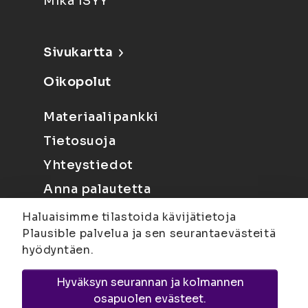
Mikä ISYY
Sivukartta
Oikopolut
Materiaalipankki
Tietosuoja
Yhteystiedot
Anna palautetta
Haluaisimme tilastoida kävijätietoja
Plausible palvelua ja sen seurantaevästeitä
hyödyntäen.
Hyväksyn seurannan ja kolmannen
Joensuu
Suvantokatu 6, 80100 Joensuu |
osapuolen evästeet.