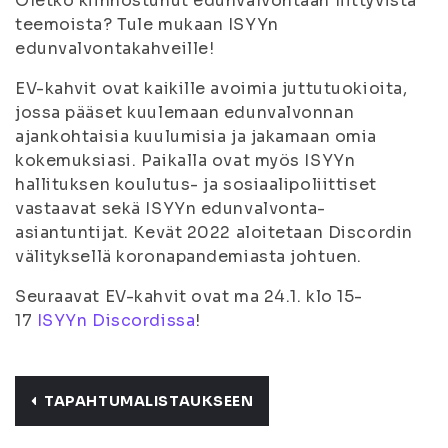
Oletko kiinnostunut edunvalvontaan liittyvistä
teemoista? Tule mukaan ISYYn
edunvalvontakahveille!
EV-kahvit ovat kaikille avoimia juttutuokioita,
jossa pääset kuulemaan edunvalvonnan
ajankohtaisia kuulumisia ja jakamaan omia
kokemuksiasi. Paikalla ovat myös ISYYn
hallituksen koulutus- ja sosiaalipoliittiset
vastaavat sekä ISYYn edunvalvonta-
asiantuntijat. Kevät 2022 aloitetaan Discordin
välityksellä koronapandemiasta johtuen.
Seuraavat EV-kahvit ovat ma 24.1. klo 15-
17
ISYYn Discordissa
!
TAPAHTUMALISTAUKSEEN