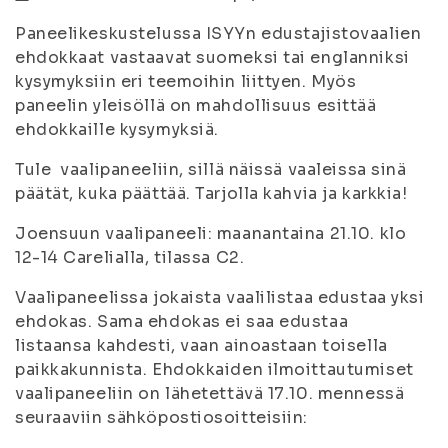
Paneelikeskustelussa ISYYn edustajistovaalien
ehdokkaat vastaavat suomeksi tai englanniksi
kysymyksiin eri teemoihin liittyen. Myös
paneelin yleisöllä on mahdollisuus esittää
ehdokkaille kysymyksiä.
Tule vaalipaneeliin, sillä näissä vaaleissa sinä
päätät, kuka päättää. Tarjolla kahvia ja karkkia!
Joensuun vaalipaneeli: maanantaina 21.10. klo
12-14 Carelialla, tilassa C2.
Vaalipaneelissa jokaista vaalilistaa edustaa yksi
ehdokas. Sama ehdokas ei saa edustaa
listaansa kahdesti, vaan ainoastaan toisella
paikkakunnista. Ehdokkaiden ilmoittautumiset
vaalipaneeliin on lähetettävä 17.10. mennessä
seuraaviin sähköpostiosoitteisiin: