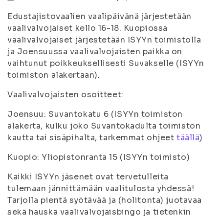
Edustajistovaalien vaalipäivänä järjestetään
vaalivalvojaiset kello 16-18. Kuopiossa
vaalivalvojaiset järjestetään ISYYn toimistolla
ja Joensuussa vaalivalvojaisten paikka on
vaihtunut poikkeuksellisesti Suvakselle (ISYYn
toimiston alakertaan).
Vaalivalvojaisten osoitteet:
Joensuu: Suvantokatu 6 (ISYYn toimiston
alakerta, kulku joko Suvantokadulta toimiston
kautta tai sisäpihalta, tarkemmat ohjeet
täällä
)
Kuopio: Yliopistonranta 15 (ISYYn toimisto)
Kaikki ISYYn jäsenet ovat tervetulleita
tulemaan jännittämään vaalitulosta yhdessä!
Tarjolla pientä syötävää ja (holitonta) juotavaa
sekä hauska vaalivalvojaisbingo ja tietenkin