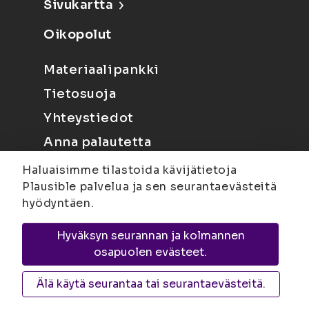
Sivukartta
Oikopolut
Materiaalipankki
Tietosuoja
Yhteystiedot
Anna palautetta
Haluaisimme tilastoida kävijätietoja
Plausible palvelua ja sen seurantaevästeitä
hyödyntäen.
Hyväksyn seurannan ja kolmannen
Joensuu
Suvantokatu 6, 80100 Joensuu |
osapuolen evästeet.
Kuopio
Yliopistonranta 15, PL 1627, 70211
Kuopio
Älä käytä seurantaa tai seurantaevästeitä.