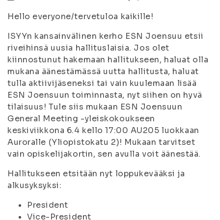
Hello everyone/tervetuloa kaikille!
ISYYn kansainvälinen kerho ESN Joensuu etsii
riveihinsä uusia hallituslaisia. Jos olet
kiinnostunut hakemaan hallitukseen, haluat olla
mukana äänestämässä uutta hallitusta, haluat
tulla aktiivijäseneksi tai vain kuulemaan lisää
ESN Joensuun toiminnasta, nyt siihen on hyvä
tilaisuus! Tule siis mukaan ESN Joensuun
General Meeting -yleiskokoukseen
keskiviikkona 6.4 kello 17:00 AU205 luokkaan
Auroralle (Yliopistokatu 2)! Mukaan tarvitset
vain opiskelijakortin, sen avulla voit äänestää.
Hallitukseen etsitään nyt loppukevääksi ja
alkusyksyksi:
President
Vice-President