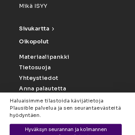
Mikä ISYY
Sivukartta
Oikopolut
Materiaalipankki
Tietosuoja
Yhteystiedot
Anna palautetta
Haluaisimme tilastoida kävijätietoja
Plausible palvelua ja sen seurantaevästeitä
hyödyntäen.
Hyväksyn seurannan ja kolmannen
Joensuu
Suvantokatu 6, 80100 Joensuu |