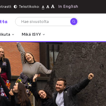
In English
trasti:
Tekstikoko:
rtta
ikuta
Mikä ISYY