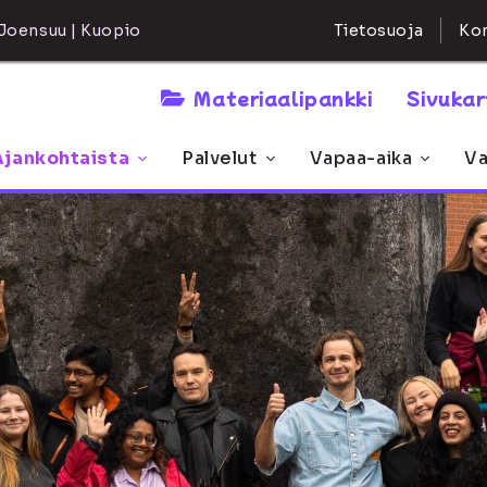
Kon
Joensuu | Kuopio
Tietosuoja
Materiaalipankki
Sivuka
Ajankohtaista
Palvelut
Vapaa-aika
Va