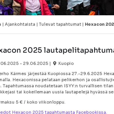
a
|
Ajankohtaista
|
Tulevat tapahtumat
|
Hexacon 202
xacon 2025 lautapelitapahtum
.06.2025 - 29.06.2025 |
Kuopio
erho Kärmes järjestää Kuopiossa 27.-29.6.2025 Hex
alla. Hexaconissa pelataan pelikerhon ja osallistu
n. Tapahtumassa noudatetaan ISYY:n turvallisen tilan
kkejasi tai kokeilemaan uusia lautapelejä hyvässä se
maksu 5 € / koko viikonloppu.
tiedot Hexacon 2025 tapahtumasta Facebookissa.