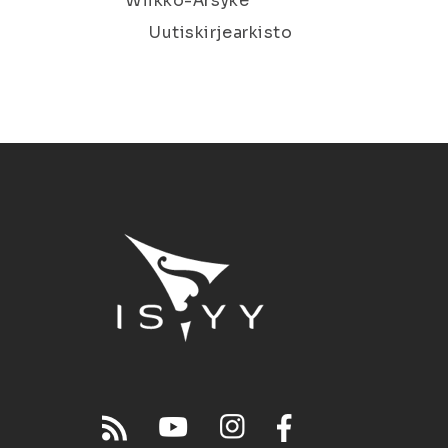
Wiikko-Ärsyke
Uutiskirjearkisto