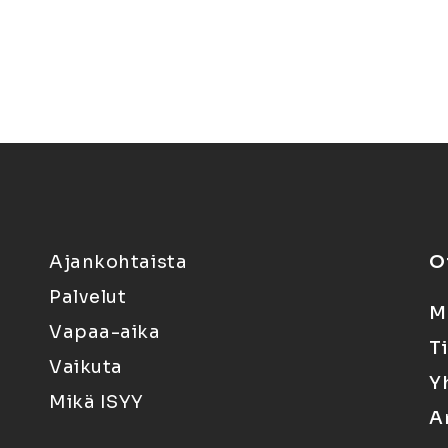
Ajankohtaista
O
Palvelut
M
Vapaa-aika
T
Vaikuta
Y
Mikä ISYY
A