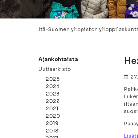
Itä-Suomen yliopiston ylioppilaskunt
He
Ajankohtaista
Uutisarkisto
27
2025
2024
Pelik
2023
Lukem
2022
iltaa
2021
suosi
2020
2019
Pääsy
2018
Lisä