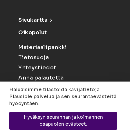
Sivukartta
Oikopolut
Materiaalipankki
Tietosuoja
Yhteystiedot
Anna palautetta
Haluaisimme tilastoida kävijätietoja
Plausible palvelua ja sen seurantaevästeitä
hyödyntäen.
Hyväksyn seurannan ja kolmannen
Joensuu
Suvantokatu 6, 80100 Joensuu |
osapuolen evästeet.
Kuopio
Yliopistonranta 15, PL 1627, 70211