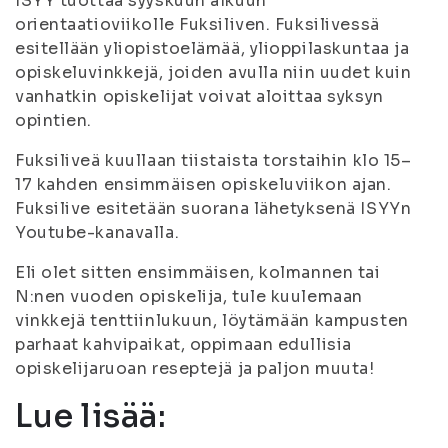
ISYY tuottaa syyskuun alkuun
orientaatioviikolle Fuksiliven. Fuksilivessä
esitellään yliopistoelämää, ylioppilaskuntaa ja
opiskeluvinkkejä, joiden avulla niin uudet kuin
vanhatkin opiskelijat voivat aloittaa syksyn
opintien.
Fuksiliveä kuullaan tiistaista torstaihin klo 15–
17 kahden ensimmäisen opiskeluviikon ajan.
Fuksilive esitetään suorana lähetyksenä ISYYn
Youtube-kanavalla.
Eli olet sitten ensimmäisen, kolmannen tai
N:nen vuoden opiskelija, tule kuulemaan
vinkkejä tenttiinlukuun, löytämään kampusten
parhaat kahvipaikat, oppimaan edullisia
opiskelijaruoan reseptejä ja paljon muuta!
Lue lisää: