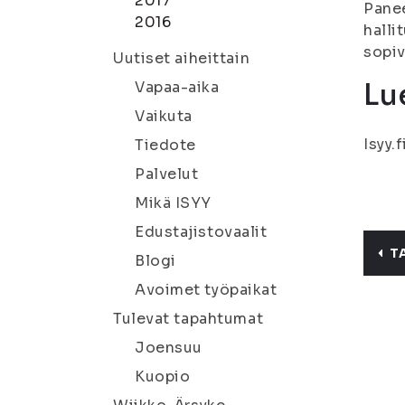
2017
Panee
2016
halli
sopi
Uutiset aiheittain
Lu
Vapaa-aika
Vaikuta
Isyy.
Tiedote
Palvelut
Mikä ISYY
Edustajistovaalit
T
Blogi
Avoimet työpaikat
Tulevat tapahtumat
Joensuu
Kuopio