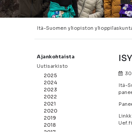
Itä-Suomen yliopiston ylioppilaskunt
IS
Ajankohtaista
Uutisarkisto
30
2025
2024
Itä-S
2023
panee
2022
2021
Panee
2020
Linkk
2019
Uef.f
2018