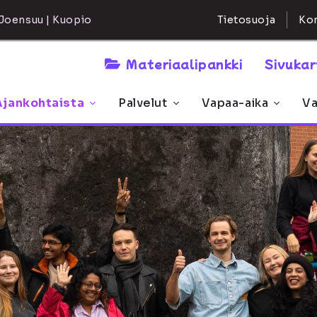
Kon
Joensuu | Kuopio
Tietosuoja
Materiaalipankki
Sivuka
Ajankohtaista
Palvelut
Vapaa-aika
Va