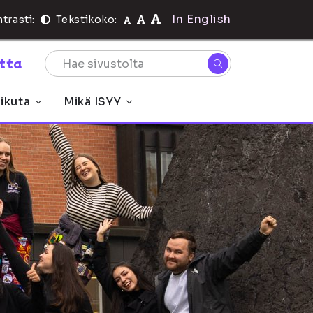
In English
trasti:
Tekstikoko:
rtta
ikuta
Mikä ISYY