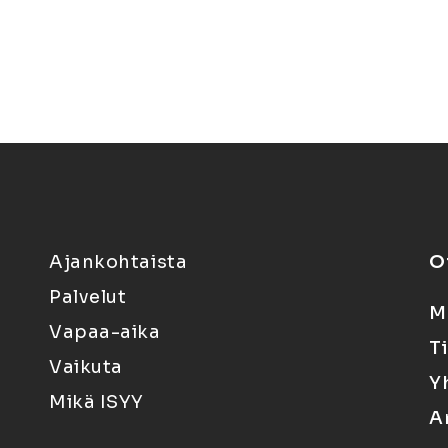
Ajankohtaista
O
Palvelut
M
Vapaa-aika
T
Vaikuta
Y
Mikä ISYY
A