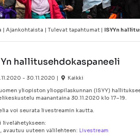
a
|
Ajankohtaista
|
Tulevat tapahtumat
|
ISYYn halli
YYn hallitusehdokaspaneeli
.11.2020 - 30.11.2020 |
Kaikki
uomen yliopiston ylioppilaskunnan (ISYY) hallituksee
likeskustelu maanantaina 30.11.2020 klo 17–19.
lia voi seurata livestreamin kautta.
i livelähetykseen:
i, avautuu uuteen välilehteen:
Livestream