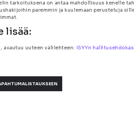
lin tarkoituksena on antaa mahdollisuus kenelle ta
tushakijoihin paremmin ja kuulemaan perusteluja sille,
vimmat.
e lisää:
fi, avautuu uuteen välilehteen:
ISYYn hallitusehdokas
APAHTUMALISTAUKSEEN