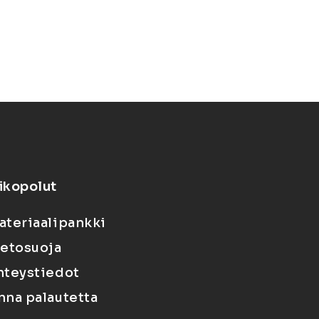
ikopolut
ateriaalipankki
ietosuoja
hteystiedot
nna palautetta