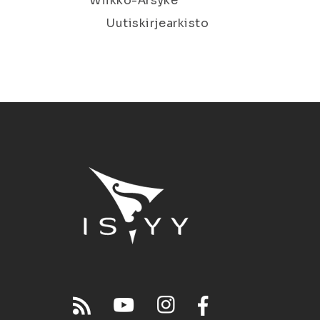
Wiikko-Ärsyke
Uutiskirjearkisto