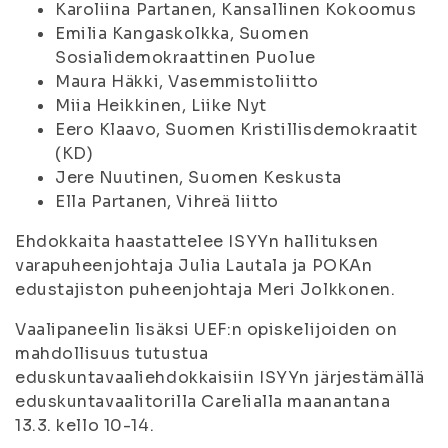
Karoliina Partanen, Kansallinen Kokoomus
Emilia Kangaskolkka, Suomen
Sosialidemokraattinen Puolue
Maura Häkki, Vasemmistoliitto
Miia Heikkinen, Liike Nyt
Eero Klaavo, Suomen Kristillisdemokraatit
(KD)
Jere Nuutinen, Suomen Keskusta
Ella Partanen, Vihreä liitto
Ehdokkaita haastattelee ISYYn hallituksen
varapuheenjohtaja Julia Lautala ja POKAn
edustajiston puheenjohtaja Meri Jolkkonen.
Vaalipaneelin lisäksi UEF:n opiskelijoiden on
mahdollisuus tutustua
eduskuntavaaliehdokkaisiin ISYYn järjestämällä
eduskuntavaalitorilla Carelialla maanantana
13.3. kello 10-14.