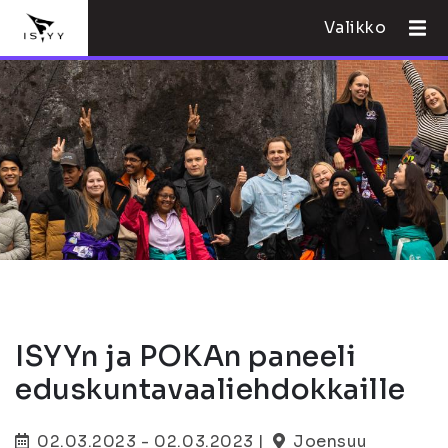
Valikko
ISYYn ja POKAn paneeli
eduskuntavaaliehdokkaille
02.03.2023 - 02.03.2023 |
Joensuu