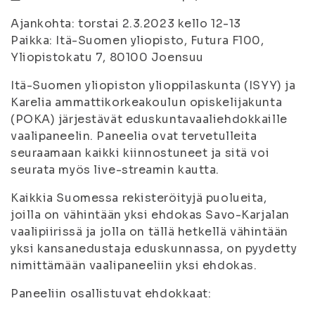
Ajankohta: torstai 2.3.2023 kello 12-13
Paikka: Itä-Suomen yliopisto, Futura F100,
Yliopistokatu 7, 80100 Joensuu
Itä-Suomen yliopiston ylioppilaskunta (ISYY) ja
Karelia ammattikorkeakoulun opiskelijakunta
(POKA) järjestävät eduskuntavaaliehdokkaille
vaalipaneelin. Paneelia ovat tervetulleita
seuraamaan kaikki kiinnostuneet ja sitä voi
seurata myös live-streamin kautta.
Kaikkia Suomessa rekisteröityjä puolueita,
joilla on vähintään yksi ehdokas Savo-Karjalan
vaalipiirissä ja jolla on tällä hetkellä vähintään
yksi kansanedustaja eduskunnassa, on pyydetty
nimittämään vaalipaneeliin yksi ehdokas.
Paneeliin osallistuvat ehdokkaat: