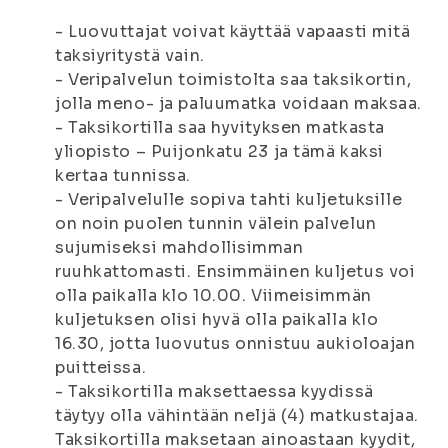
- Luovuttajat voivat käyttää vapaasti mitä
taksiyritystä vain.
- Veripalvelun toimistolta saa taksikortin,
jolla meno- ja paluumatka voidaan maksaa.
- Taksikortilla saa hyvityksen matkasta
yliopisto – Puijonkatu 23 ja tämä kaksi
kertaa tunnissa.
- Veripalvelulle sopiva tahti kuljetuksille
on noin puolen tunnin välein palvelun
sujumiseksi mahdollisimman
ruuhkattomasti. Ensimmäinen kuljetus voi
olla paikalla klo 10.00. Viimeisimmän
kuljetuksen olisi hyvä olla paikalla klo
16.30, jotta luovutus onnistuu aukioloajan
puitteissa.
- Taksikortilla maksettaessa kyydissä
täytyy olla vähintään neljä (4) matkustajaa.
Taksikortilla maksetaan ainoastaan kyydit,