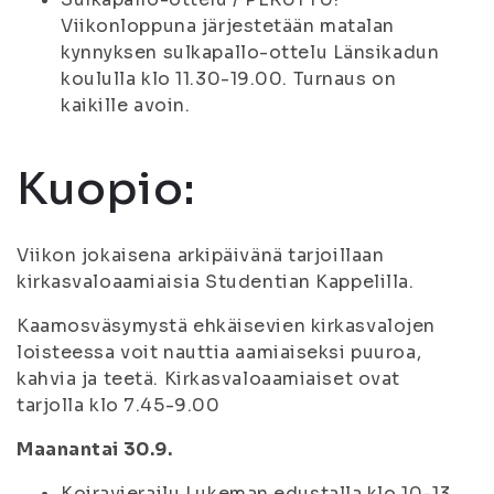
Viikonloppuna järjestetään matalan
kynnyksen sulkapallo-ottelu Länsikadun
koululla klo 11.30-19.00. Turnaus on
kaikille avoin.
Kuopio:
Viikon jokaisena arkipäivänä tarjoillaan
kirkasvaloaamiaisia Studentian Kappelilla.
Kaamosväsymystä ehkäisevien kirkasvalojen
loisteessa voit nauttia aamiaiseksi puuroa,
kahvia ja teetä. Kirkasvaloaamiaiset ovat
tarjolla klo 7.45-9.00
Maanantai 30.9.
Koiravierailu Lukeman edustalla klo 10-13