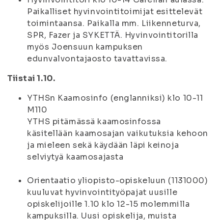
Paikalliset hyvinvointitoimijat esittelevät
toimintaansa. Paikalla mm. Liikenneturva,
SPR, Fazer ja SYKETTÄ. Hyvinvointitorilla
myös Joensuun kampuksen
edunvalvontajaosto tavattavissa.
Tiistai 1.10.
YTHSn Kaamosinfo (englanniksi) klo 10-11
M110
YTHS pitämässä kaamosinfossa
käsitellään kaamosajan vaikutuksia kehoon
ja mieleen sekä käydään läpi keinoja
selviytyä kaamosajasta
Orientaatio yliopisto-opiskeluun (1131000)
kuuluvat hyvinvointityöpajat uusille
opiskelijoille 1.10 klo 12-15 molemmilla
kampuksilla. Uusi opiskelija, muista