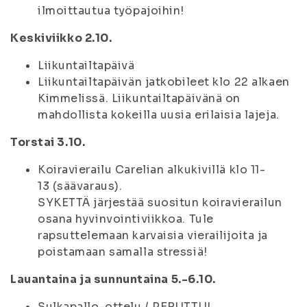
ilmoittautua työpajoihin!
Keskiviikko 2.10.
Liikuntailtapäivä
Liikuntailtapäivän jatkobileet klo 22 alkaen
Kimmelissä. Liikuntailtapäivänä on
mahdollista kokeilla uusia erilaisia lajeja.
Torstai 3.10.
Koiravierailu Carelian alkukivillä klo 11-
13 (säävaraus).
SYKETTÄ järjestää suositun koiravierailun
osana hyvinvointiviikkoa. Tule
rapsuttelemaan karvaisia vierailijoita ja
poistamaan samalla stressiä!
Lauantaina ja sunnuntaina 5.-6.10.
Sulkapallo-ottelu / PERUTTU!