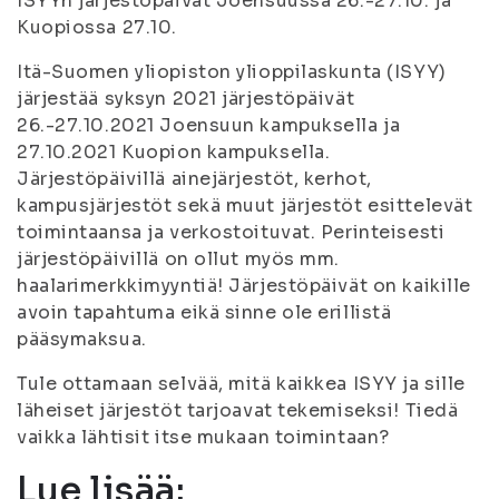
ISYYn järjestöpäivät Joensuussa 26.-27.10. ja
Kuopiossa 27.10.
Itä-Suomen yliopiston ylioppilaskunta (ISYY)
järjestää syksyn 2021 järjestöpäivät
26.-27.10.2021 Joensuun kampuksella ja
27.10.2021 Kuopion kampuksella.
Järjestöpäivillä ainejärjestöt, kerhot,
kampusjärjestöt sekä muut järjestöt esittelevät
toimintaansa ja verkostoituvat. Perinteisesti
järjestöpäivillä on ollut myös mm.
haalarimerkkimyyntiä! Järjestöpäivät on kaikille
avoin tapahtuma eikä sinne ole erillistä
pääsymaksua.
Tule ottamaan selvää, mitä kaikkea ISYY ja sille
läheiset järjestöt tarjoavat tekemiseksi! Tiedä
vaikka lähtisit itse mukaan toimintaan?
Lue lisää: