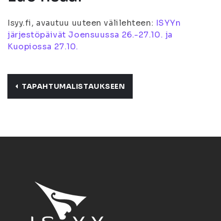
Isyy.fi, avautuu uuteen välilehteen:
ISYYn
järjestöpäivät Joensuussa 26.-27.10. ja
Kuopiossa 27.10.
TAPAHTUMALISTAUKSEEN