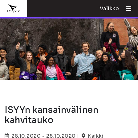
Valikko
ISYYn kansainvälinen
kahvitauko
28.10.2020 - 28.10.2020 |
Kaikki