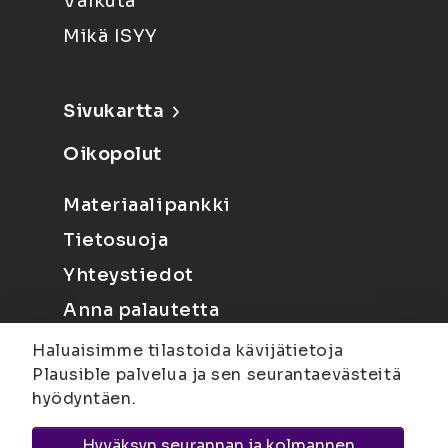
Vaikuta
Mikä ISYY
Sivukartta
Oikopolut
Materiaalipankki
Tietosuoja
Yhteystiedot
Anna palautetta
Haluaisimme tilastoida kävijätietoja
Plausible palvelua ja sen seurantaevästeitä
hyödyntäen.
Hyväksyn seurannan ja kolmannen