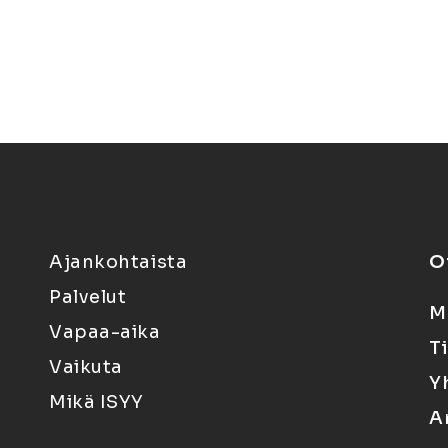
Ajankohtaista
O
Palvelut
M
Vapaa-aika
T
Vaikuta
Y
Mikä ISYY
A