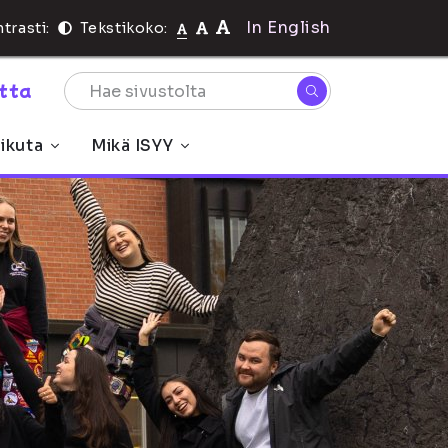
In English
trasti:
Tekstikoko:
rtta
ikuta
Mikä ISYY