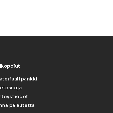
ikopolut
ateriaalipankki
ietosuoja
hteystiedot
nna palautetta