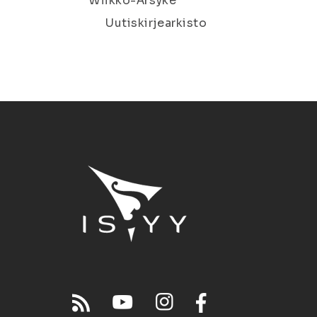
Wiikko-Ärsyke
Uutiskirjearkisto