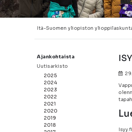
Itä-Suomen yliopiston ylioppilaskunt
IS
Ajankohtaista
Uutisarkisto
29
2025
2024
Vappu
2023
olenn
2022
tapa
2021
Lue
2020
2019
2018
Isyy.f