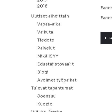
2017
2016
Face
Uutiset aiheittain
Face
Vapaa-aika
Vaikuta
T
Tiedote
Palvelut
Mikä ISYY
Edustajistovaalit
Blogi
Avoimet työpaikat
Tulevat tapahtumat
Joensuu
Kuopio