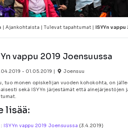
a
|
Ajankohtaista
|
Tulevat tapahtumat
|
ISYYn vappu
YYn vappu 2019 Joensuussa
.04.2019 - 01.05.2019 |
Joensuu
, tuo monen opiskelijan vuoden kohokohta, on jälle
aisesti sekä ISYYn järjestämät että ainejärjestöjen 
htumat.
 lisää:
i:
ISYYn vappu 2019 Joensuussa
(3.4.2019)