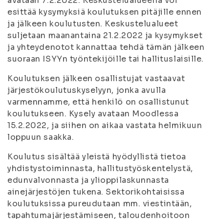
avataan 7.2.2022. Keskustelualueella voi
esittää kysymyksiä koulutuksen pitäjille ennen
ja jälkeen koulutusten. Keskustelualueet
suljetaan maanantaina 21.2.2022 ja kysymykset
ja yhteydenotot kannattaa tehdä tämän jälkeen
suoraan ISYYn työntekijöille tai hallituslaisille.
Koulutuksen jälkeen osallistujat vastaavat
järjestökoulutuskyselyyn, jonka avulla
varmennamme, että henkilö on osallistunut
koulutukseen. Kysely avataan Moodlessa
15.2.2022, ja siihen on aikaa vastata helmikuun
loppuun saakka.
Koulutus sisältää yleistä hyödyllistä tietoa
yhdistystoiminnasta, hallitustyöskentelystä,
edunvalvonnasta ja ylioppilaskunnasta
ainejärjestöjen tukena. Sektorikohtaisissa
koulutuksissa pureudutaan mm. viestintään,
tapahtumajärjestämiseen, taloudenhoitoon