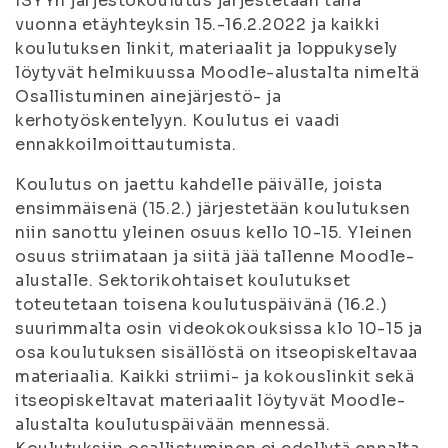
ISYYn järjestökoulutus järjestetään tänä
vuonna etäyhteyksin 15.-16.2.2022 ja kaikki
koulutuksen linkit, materiaalit ja loppukysely
löytyvät helmikuussa Moodle-alustalta nimeltä
Osallistuminen ainejärjestö- ja
kerhotyöskentelyyn. Koulutus ei vaadi
ennakkoilmoittautumista.
Koulutus on jaettu kahdelle päivälle, joista
ensimmäisenä (15.2.) järjestetään koulutuksen
niin sanottu yleinen osuus kello 10-15. Yleinen
osuus striimataan ja siitä jää tallenne Moodle-
alustalle. Sektorikohtaiset koulutukset
toteutetaan toisena koulutuspäivänä (16.2.)
suurimmalta osin videokokouksissa klo 10-15 ja
osa koulutuksen sisällöstä on itseopiskeltavaa
materiaalia. Kaikki striimi- ja kokouslinkit sekä
itseopiskeltavat materiaalit löytyvät Moodle-
alustalta koulutuspäivään mennessä.