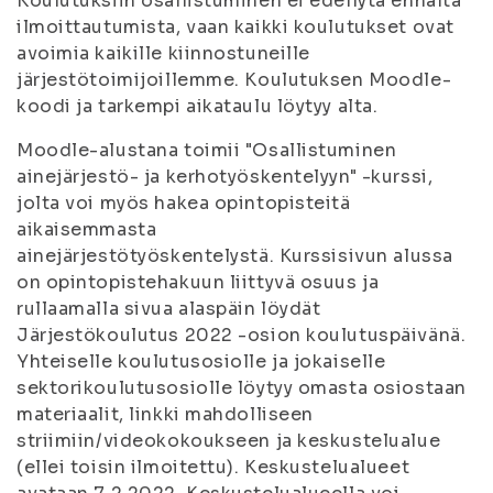
Koulutuksiin osallistuminen ei edellytä ennalta
ilmoittautumista, vaan kaikki koulutukset ovat
avoimia kaikille kiinnostuneille
järjestötoimijoillemme. Koulutuksen Moodle-
koodi ja tarkempi aikataulu löytyy alta.
Moodle-alustana toimii "Osallistuminen
ainejärjestö- ja kerhotyöskentelyyn" -kurssi,
jolta voi myös hakea opintopisteitä
aikaisemmasta
ainejärjestötyöskentelystä. Kurssisivun alussa
on opintopistehakuun liittyvä osuus ja
rullaamalla sivua alaspäin löydät
Järjestökoulutus 2022 -osion koulutuspäivänä.
Yhteiselle koulutusosiolle ja jokaiselle
sektorikoulutusosiolle löytyy omasta osiostaan
materiaalit, linkki mahdolliseen
striimiin/videokokoukseen ja keskustelualue
(ellei toisin ilmoitettu). Keskustelualueet