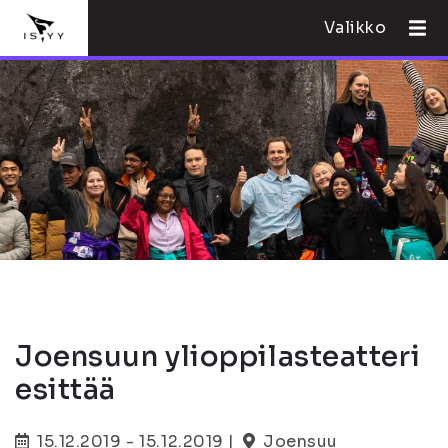
Valikko
Joensuun ylioppilasteatteri
esittää
15.12.2019 - 15.12.2019 |
Joensuu