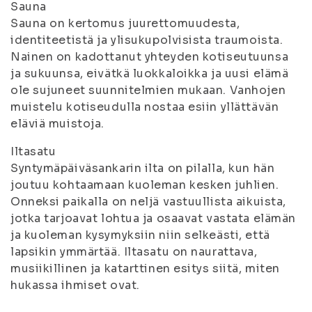
Sauna
Sauna on kertomus juurettomuudesta,
identiteetistä ja ylisukupolvisista traumoista.
Nainen on kadottanut yhteyden kotiseutuunsa
ja sukuunsa, eivätkä luokkaloikka ja uusi elämä
ole sujuneet suunnitelmien mukaan. Vanhojen
muistelu kotiseudulla nostaa esiin yllättävän
eläviä muistoja.
Iltasatu
Syntymäpäiväsankarin ilta on pilalla, kun hän
joutuu kohtaamaan kuoleman kesken juhlien.
Onneksi paikalla on neljä vastuullista aikuista,
jotka tarjoavat lohtua ja osaavat vastata elämän
ja kuoleman kysymyksiin niin selkeästi, että
lapsikin ymmärtää. Iltasatu on naurattava,
musiikillinen ja katarttinen esitys siitä, miten
hukassa ihmiset ovat.