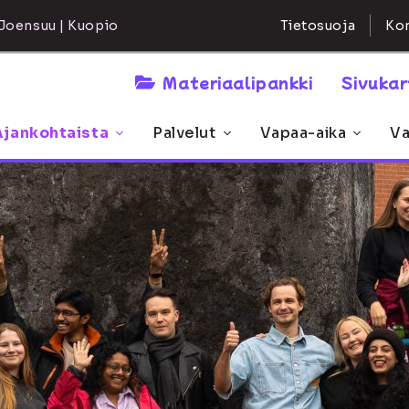
Kon
Joensuu | Kuopio
Tietosuoja
Materiaalipankki
Sivuka
Ajankohtaista
Palvelut
Vapaa-aika
Va