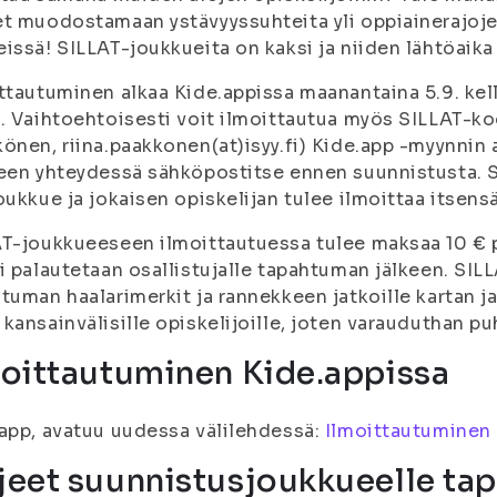
t muodostamaan ystävyyssuhteita yli oppiainerajoje
issä! SILLAT-joukkueita on kaksi ja niiden lähtöaika 
ttautuminen alkaa Kide.appissa maanantaina 5.9. kello
. Vaihtoehtoisesti voit ilmoittautua myös SILLAT-ko
önen, riina.paakkonen(at)isyy.fi) Kide.app -myynnin a
een yhteydessä sähköpostitse ennen suunnistusta. 
oukkue ja jokaisen opiskelijan tulee ilmoittaa itse
T-joukkueeseen ilmoittautuessa tulee maksaa 10 € p
i palautetaan osallistujalle tapahtuman jälkeen. SI
tuman haalarimerkit ja rannekkeen jatkoille kartan ja
kansainvälisille opiskelijoille, joten varauduthan 
moittautuminen Kide.appissa
app, avatuu uudessa välilehdessä:
Ilmoittautuminen
jeet suunnistusjoukkueelle ta