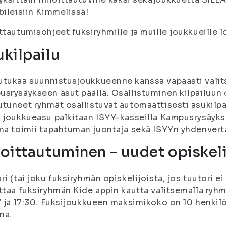
bileisiin Kimmelissä!
ttautumisohjeet fuksiryhmille ja muille joukkueille lö
kilpailu
tukaa suunnistusjoukkueenne kanssa vapaasti valit
srysäykseen asut päällä. Osallistuminen kilpailuun on
tuneet ryhmät osallistuvat automaattisesti asukilpai
 joukkueasu palkitaan ISYY-kasseilla Kampusrysäyk
na toimii tapahtuman juontaja sekä ISYYn yhdenverta
oittautuminen – uudet opiskeli
ri (tai joku fuksiryhmän opiskelijoista, jos tuutori
ttaa fuksiryhmän Kide.appin kautta valitsemalla ryhm
7 ja 17:30. Fuksijoukkueen maksimikoko on 10 henkilöä
na.