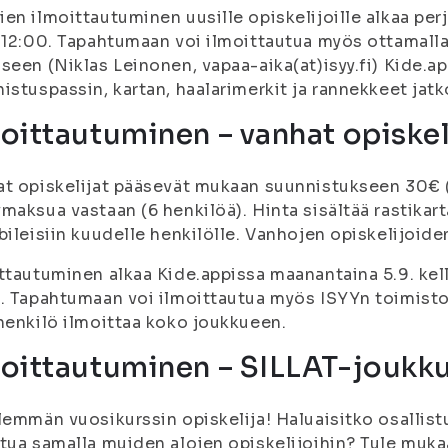
en ilmoittautuminen uusille opiskelijoille alkaa perja
 12:00. Tapahtumaan voi ilmoittautua myös ottamalla 
seen (Niklas Leinonen, vapaa-aika(at)isyy.fi) Kide.
istuspassin, kartan, haalarimerkit ja rannekkeet jatko
oittautuminen – vanhat opiskel
t opiskelijat pääsevät mukaan suunnistukseen 30€ 
maksua vastaan (6 henkilöä). Hinta sisältää rastikart
bileisiin kuudelle henkilölle. Vanhojen opiskelijoid
ttautuminen alkaa Kide.appissa maanantaina 5.9. kello
. Tapahtumaan voi ilmoittautua myös ISYYn toimisto
henkilö ilmoittaa koko joukkueen.
moittautuminen – SILLAT-joukk
lemmän vuosikurssin opiskelija! Haluaisitko osallis
tua samalla muiden alojen opiskelijoihin? Tule muk