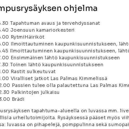
mpusrysäyksen ohjelma
5.30 Tapahtuman avaus ja tervehdyssanat
5.40 Joensuun kamariorkesteri
6.00 RytmiHäiriköt
6.00 Ilmoittautuminen kaupunkisuunnistukseen, läht
6.45 Ilmoittautuminen kaupunkisuunnistukseen, läht
17.00 Ensimmäinen lähtö kaupunkisuunnistukseen
7.30 Toinen lähtö kaupunkisuunnistukseen
1.00 Rastit sulkeutuvat
1.00 Viralliset jatkot Las Palmas Kimmelissä
2.00 Passien tulee olla palautettuna Las Palmas Kim
2.30 Palkintojen julkaisu
3.00 Brädi
srysäyksen tapahtuma-alueella on luvassa mm. live-
llisia urheilutoimijoita. Rysäyksessä pääset myös vii
sa: luvassa on pihapelejä, pomppulinna sekä sumopai