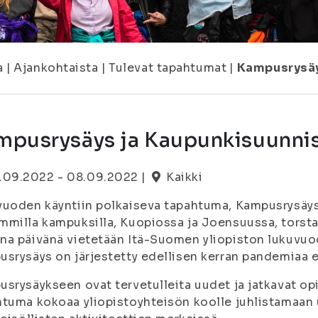
a
|
Ajankohtaista
|
Tulevat tapahtumat
|
Kampusrysäy
mpusrysäys ja Kaupunkisuunni
.09.2022 - 08.09.2022 |
Kaikki
uoden käyntiin polkaiseva tapahtuma, Kampusrysäys,
milla kampuksilla, Kuopiossa ja Joensuussa, torstai
a päivänä vietetään Itä-Suomen yliopiston lukuvuo
srysäys on järjestetty edellisen kerran pandemiaa e
srysäykseen ovat tervetulleita uudet ja jatkavat opi
tuma kokoaa yliopistoyhteisön koolle juhlistamaan