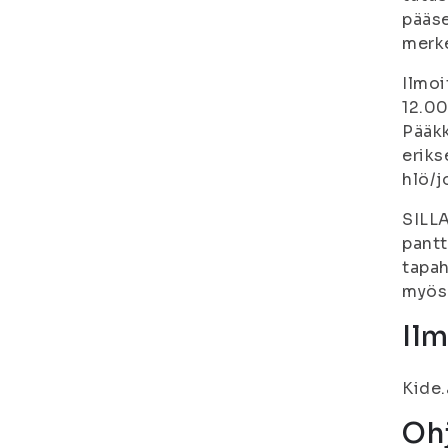
pääse
merke
Ilmoi
12.00
Pääkk
eriks
hlö/j
SILLA
pantt
tapah
myös 
Il
Kide.
Oh