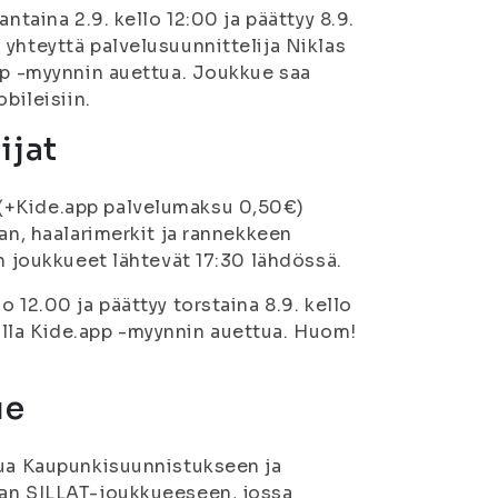
ntaina 2.9. kello 12:00 ja päättyy 8.9.
yhteyttä palvelusuunnittelija Niklas
app -myynnin auettua. Joukkue saa
bileisiin.
ijat
(+Kide.app palvelumaksu 0,50€)
an, haalarimerkit ja rannekkeen
en joukkueet lähtevät 17:30 lähdössä.
 12.00 ja päättyy torstaina 8.9. kello
lla Kide.app -myynnin auettua. Huom!
ue
tua Kaupunkisuunnistukseen ja
aan SILLAT-joukkueeseen, jossa