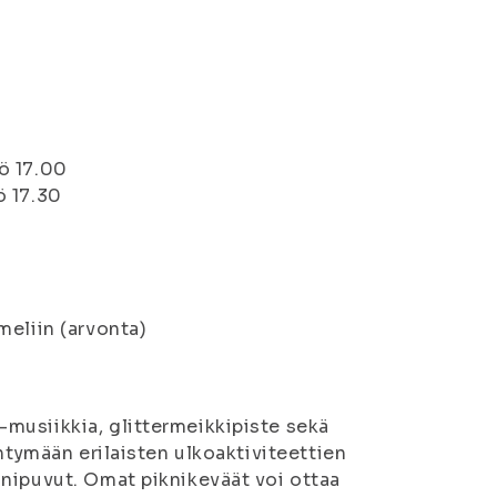
ö 17.00
ö 17.30
meliin (arvonta)
musiikkia, glittermeikkipiste sekä
htymään erilaisten ulkoaktiviteettien
nipuvut. Omat piknikeväät voi ottaa