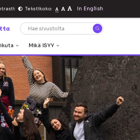
In English
trasti:
Tekstikoko:
rtta
ikuta
Mikä ISYY