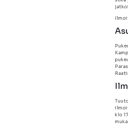
jatko
Ilmoi
Asu
Pukeu
Kampu
pukeu
Paras
Raati
Ilm
Tuuto
ilmoi
klo 1
muka