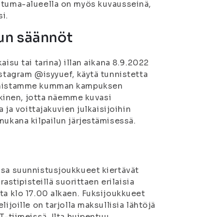
ahtuma-alueella on myös kuvausseinä,
i.
un säännöt
isu tai tarina) illan aikana 8.9.2022
nstagram @isyyuef, käytä tunnistetta
tunnistamme kumman kampuksen
ulkinen, jotta näemme kuvasi
 ja voittajakuvien julkaisijoihin
mukana kilpailun järjestämisessä.
ssa suunnistusjoukkueet kiertävät
rastipisteillä suorittaen erilaisia
ta klo 17.00 alkaen. Fuksijoukkueet
ijoille on tarjolla maksullisia lähtöjä
T-tiimeissä. Ilta huipentuu