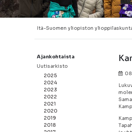
Itä-Suomen yliopiston ylioppilaskunt
Ka
Ajankohtaista
Uutisarkisto
08
2025
2024
Lukuv
2023
molem
2022
Saman
2021
Kampu
2020
2019
Kampu
2018
Tapah