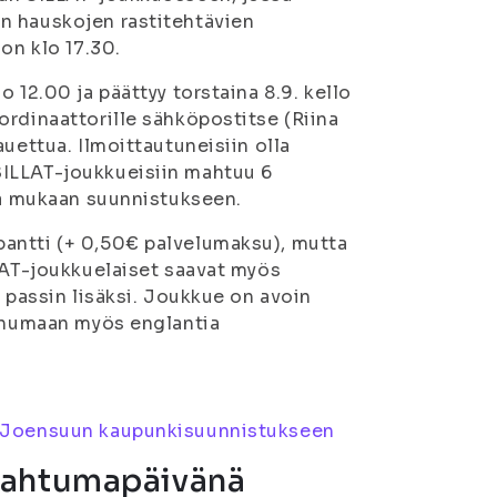
n hauskojen rastitehtävien
on klo 17.30.
 12.00 ja päättyy torstaina 8.9. kello
ordinaattorille sähköpostitse (Riina
uettua. Ilmoittautuneisiin olla
SILLAT-joukkueisiin mahtuu 6
nsä mukaan suunnistukseen.
antti (+ 0,50€ palvelumaksu), mutta
LLAT-joukkuelaiset saavat myös
 passin lisäksi. Joukkue on avoin
puhumaan myös englantia
 Joensuun kaupunkisuunnistukseen
pahtumapäivänä