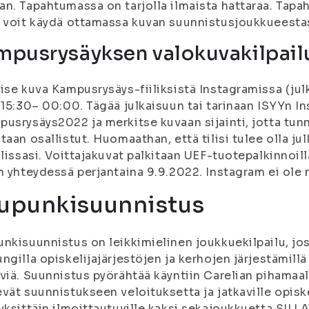
n. Tapahtumassa on tarjolla ilmaista hattaraa. Tap
 voit käydä ottamassa kuvan suunnistusjoukkueestas
mpusrysäyksen valokuvakilpail
ise kuva Kampusrysäys-fiiliksistä Instagramissa (julka
 15:30– 00:00. Tägää julkaisuun tai tarinaan ISYYn I
pusrysäys2022 ja merkitse kuvaan sijainti, jotta 
taan osallistut. Huomaathan, että tilisi tulee olla j
ilissasi. Voittajakuvat palkitaan UEF-tuotepalkinnoilla
n yhteydessä perjantaina 9.9.2022. Instagram ei ole 
upunkisuunnistus
nkisuunnistus on leikkimielinen joukkuekilpailu, jo
ngilla opiskelijajärjestöjen ja kerhojen järjestämillä 
viä. Suunnistus pyörähtää käyntiin Carelian pihamaal
vät suunnistukseen veloituksetta ja jatkaville opiskel
yksittäin ilmoittautuville kaksi sekajoukkuetta SILLA