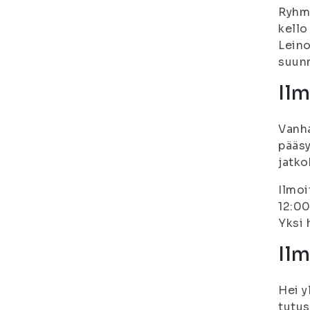
Ryhmi
kello
Leino
suunn
Ilm
Vanha
pääsy
jatko
Ilmoi
12:00
Yksi 
Il
Hei y
tutus