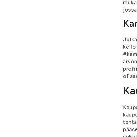
mukaa
jossa
Ka
Julka
kello
#kam
arvon
profi
ollaa
Ka
Kaupu
kaupu
tehtä
pääse
sekä 