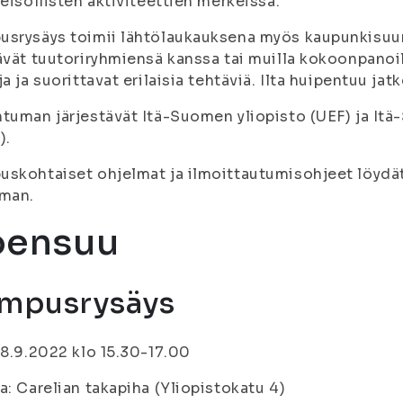
teisöllisten aktiviteettien merkeissä.
srysäys toimii lähtölaukauksena myös kaupunkisuunn
ävät tuutoriryhmiensä kanssa tai muilla kokoonpanoi
ja ja suorittavat erilaisia tehtäviä. Ilta huipentuu jatk
tuman järjestävät Itä-Suomen yliopisto (UEF) ja Itä
).
skohtaiset ohjelmat ja ilmoittautumisohjeet löydät 
lman.
oensuu
mpusrysäys
 8.9.2022 klo 15.30-17.00
a: Carelian takapiha (Yliopistokatu 4)