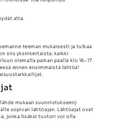
ydät alta.
semanne teeman mukaisesti ja tulkaa
 siis yksinkertaista; kaikki
luun olemalla paikan päällä klo 16–17.
sessä ennen ensimmäistä lähtöä!
isuustarkkailijat.
jat
 ei lähde mukaan suunnistukseen)
älle sopivan lähtöajan. Lähtöajat ovat
, jonka lisäksi tuutori voi olla