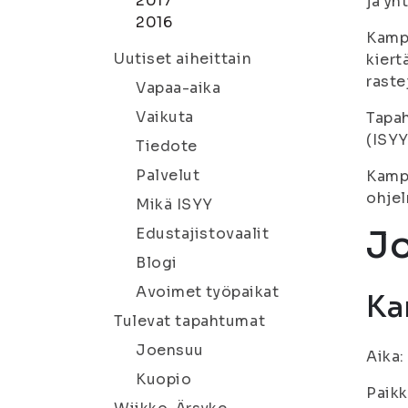
2017
ja yh
2016
Kampu
Uutiset aiheittain
kiert
raste
Vapaa-aika
Vaikuta
Tapah
(ISYY
Tiedote
Palvelut
Kampu
ohje
Mikä ISYY
J
Edustajistovaalit
Blogi
Avoimet työpaikat
Ka
Tulevat tapahtumat
Joensuu
Aika:
Kuopio
Paikk