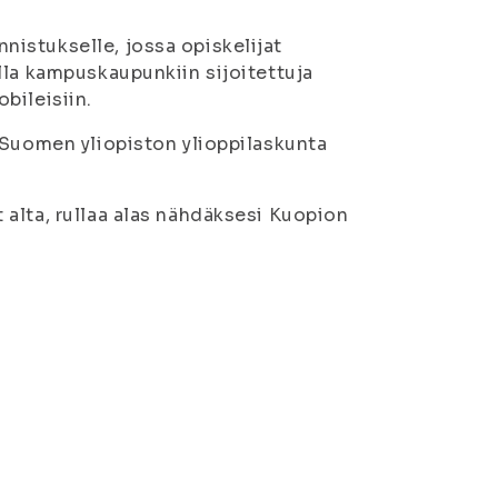
istukselle, jossa opiskelijat
lla kampuskaupunkiin sijoitettuja
obileisiin.
-Suomen yliopiston ylioppilaskunta
alta, rullaa alas nähdäksesi Kuopion