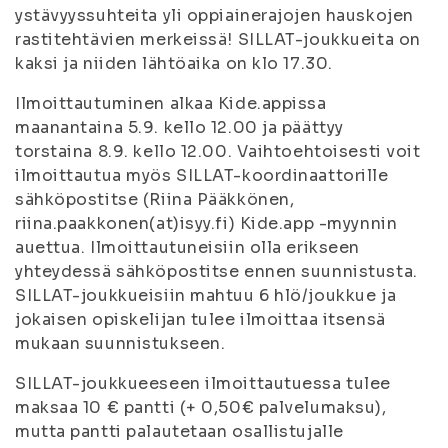
ystävyyssuhteita yli oppiainerajojen hauskojen
rastitehtävien merkeissä! SILLAT-joukkueita on
kaksi ja niiden lähtöaika on klo 17.30.
Ilmoittautuminen alkaa Kide.appissa
maanantaina 5.9. kello 12.00 ja päättyy
torstaina 8.9. kello 12.00. Vaihtoehtoisesti voit
ilmoittautua myös SILLAT-koordinaattorille
sähköpostitse (Riina Pääkkönen,
riina.paakkonen(at)isyy.fi) Kide.app -myynnin
auettua. Ilmoittautuneisiin olla erikseen
yhteydessä sähköpostitse ennen suunnistusta.
SILLAT-joukkueisiin mahtuu 6 hlö/joukkue ja
jokaisen opiskelijan tulee ilmoittaa itsensä
mukaan suunnistukseen.
SILLAT-joukkueeseen ilmoittautuessa tulee
maksaa 10 € pantti (+ 0,50€ palvelumaksu),
mutta pantti palautetaan osallistujalle