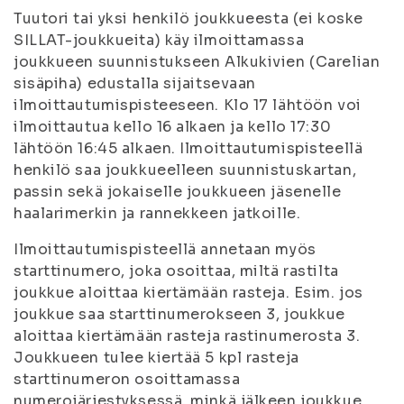
Tuutori tai yksi henkilö joukkueesta (ei koske
SILLAT-joukkueita) käy ilmoittamassa
joukkueen suunnistukseen Alkukivien (Carelian
sisäpiha) edustalla sijaitsevaan
ilmoittautumispisteeseen. Klo 17 lähtöön voi
ilmoittautua kello 16 alkaen ja kello 17:30
lähtöön 16:45 alkaen. Ilmoittautumispisteellä
henkilö saa joukkueelleen suunnistuskartan,
passin sekä jokaiselle joukkueen jäsenelle
haalarimerkin ja rannekkeen jatkoille.
Ilmoittautumispisteellä annetaan myös
starttinumero, joka osoittaa, miltä rastilta
joukkue aloittaa kiertämään rasteja. Esim. jos
joukkue saa starttinumerokseen 3, joukkue
aloittaa kiertämään rasteja rastinumerosta 3.
Joukkueen tulee kiertää 5 kpl rasteja
starttinumeron osoittamassa
numerojärjestyksessä, minkä jälkeen joukkue