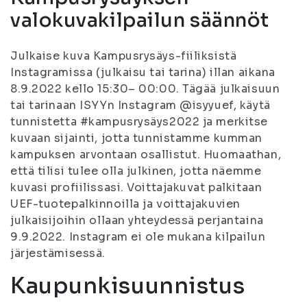
valokuvakilpailun säännöt
Julkaise kuva Kampusrysäys-fiiliksistä
Instagramissa (julkaisu tai tarina) illan aikana
8.9.2022 kello 15:30– 00:00. Tägää julkaisuun
tai tarinaan ISYYn Instagram @isyyuef, käytä
tunnistetta #kampusrysäys2022 ja merkitse
kuvaan sijainti, jotta tunnistamme kumman
kampuksen arvontaan osallistut. Huomaathan,
että tilisi tulee olla julkinen, jotta näemme
kuvasi profiilissasi. Voittajakuvat palkitaan
UEF-tuotepalkinnoilla ja voittajakuvien
julkaisijoihin ollaan yhteydessä perjantaina
9.9.2022. Instagram ei ole mukana kilpailun
järjestämisessä.
Kaupunkisuunnistus