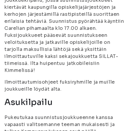
joukkuekilpailu, jossa suunnistusjoukkueet
kiertävät kaupungilla opiskelijajärjestöjen ja
kerhojen järjestämillä rastipisteillä suorittaen
erilaisia tehtäviä. Suunnistus pyörähtää käyntiin
Carelian pihamaalta klo 17.00 alkaen.
Fuksijoukkueet pääsevät suunnistukseen
veloituksetta ja jatkaville opiskelijoille on
tarjolla maksullisia lähtöjä sekä yksittäin
ilmoittautuville kaksi sekajoukkuetta SILLAT-
tiimeissä. Ilta huipentuu jatkobileisiin
Kimmelissä!
Ilmoittautumisohjeet fuksiryhmille ja muille
joukkueille löydät alta.
Asukilpailu
Pukeutukaa suunnistusjoukkueenne kanssa
vapaasti valitsemanne teeman mukaisesti ja