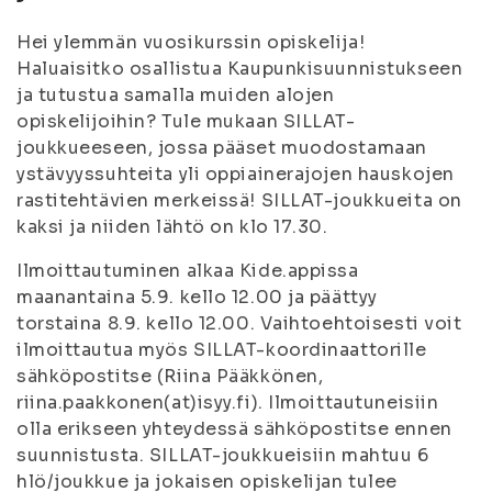
Hei ylemmän vuosikurssin opiskelija!
Haluaisitko osallistua Kaupunkisuunnistukseen
ja tutustua samalla muiden alojen
opiskelijoihin? Tule mukaan SILLAT-
joukkueeseen, jossa pääset muodostamaan
ystävyyssuhteita yli oppiainerajojen hauskojen
rastitehtävien merkeissä! SILLAT-joukkueita on
kaksi ja niiden lähtö on klo 17.30.
Ilmoittautuminen alkaa Kide.appissa
maanantaina 5.9. kello 12.00 ja päättyy
torstaina 8.9. kello 12.00. Vaihtoehtoisesti voit
ilmoittautua myös SILLAT-koordinaattorille
sähköpostitse (Riina Pääkkönen,
riina.paakkonen(at)isyy.fi). Ilmoittautuneisiin
olla erikseen yhteydessä sähköpostitse ennen
suunnistusta. SILLAT-joukkueisiin mahtuu 6
hlö/joukkue ja jokaisen opiskelijan tulee