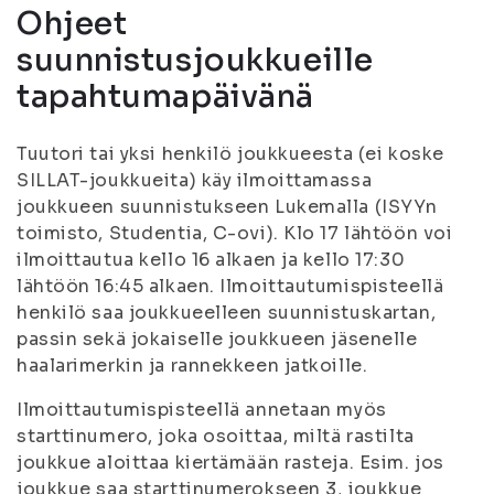
Ohjeet
suunnistusjoukkueille
tapahtumapäivänä
Tuutori tai yksi henkilö joukkueesta (ei koske
SILLAT-joukkueita) käy ilmoittamassa
joukkueen suunnistukseen Lukemalla (ISYYn
toimisto, Studentia, C-ovi). Klo 17 lähtöön voi
ilmoittautua kello 16 alkaen ja kello 17:30
lähtöön 16:45 alkaen. Ilmoittautumispisteellä
henkilö saa joukkueelleen suunnistuskartan,
passin sekä jokaiselle joukkueen jäsenelle
haalarimerkin ja rannekkeen jatkoille.
Ilmoittautumispisteellä annetaan myös
starttinumero, joka osoittaa, miltä rastilta
joukkue aloittaa kiertämään rasteja. Esim. jos
joukkue saa starttinumerokseen 3, joukkue