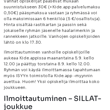
Vanhat opiskelijat pääsevät mukaan
suunnistukseen 30€ (+Kide.app palvelumaksu
0,50€) pääsymaksua vastaan ja ryhmässä voi
olla maksimissaan 6 henkilöä (5 €/osallistuja).
Hinta sisältää rastikartan ja passin sekä
jokaiselle ryhmän jäsenelle haalarimerkin ja
rannekkeen jatkoille. Vanhojen opiskelijoiden
lähtö on klo 17.30.
Ilmoittautuminen vanhoille opiskelijoille
aukeaa Kide.appissa maanantaina 5.9. kello
12.00 ja päättyy torstaina 8.9. kello 12.00.
Ryhmän voi käydä ilmoittamassa tapahtumaan
myös ISYYn toimistolla Kide.app -myynnin
auettua. Huom! Yksi opiskelija ilmoittaa koko
joukkueen.
Ilmoittautuminen – SILLAT-
joukkue