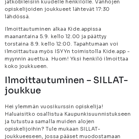
jatkobileisiin kuudelle henkilölle. Vanhojen
opiskelijoiden joukkueet lähtevät 17:30
lähdössä.
Ilmoittautuminen alkaa Kide.appissa
maanantaina 5.9. kello 12.00 ja päättyy
torstaina 8.9. kello 12:00. Tapahtumaan voi
ilmoittautua myös ISYYn toimistolla Kide.app -
myynnin auettua. Huom! Yksi henkilö ilmoittaa
koko joukkueen.
Ilmoittautuminen – SILLAT-
joukkue
Hei ylemmän vuosikurssin opiskelija!
Haluaisitko osallistua Kaupunkisuunnistukseen
ja tutustua samalla muiden alojen
opiskelijoihin? Tule mukaan SILLAT-
joukkueeseen, jossa pääset muodostamaan