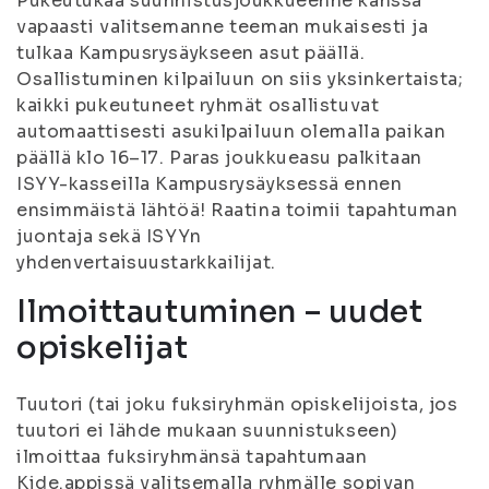
Pukeutukaa suunnistusjoukkueenne kanssa
vapaasti valitsemanne teeman mukaisesti ja
tulkaa Kampusrysäykseen asut päällä.
Osallistuminen kilpailuun on siis yksinkertaista;
kaikki pukeutuneet ryhmät osallistuvat
automaattisesti asukilpailuun olemalla paikan
päällä klo 16–17. Paras joukkueasu palkitaan
ISYY-kasseilla Kampusrysäyksessä ennen
ensimmäistä lähtöä! Raatina toimii tapahtuman
juontaja sekä ISYYn
yhdenvertaisuustarkkailijat.
Ilmoittautuminen – uudet
opiskelijat
Tuutori (tai joku fuksiryhmän opiskelijoista, jos
tuutori ei lähde mukaan suunnistukseen)
ilmoittaa fuksiryhmänsä tapahtumaan
Kide.appissä valitsemalla ryhmälle sopivan