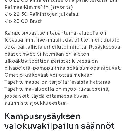
klo 22.00 Passien tulee olla palautettuna Las
Palmas Kimmeliin (arvonta)
klo 22.30 Palkintojen julkaisu
klo 23.00 Brädi
Kampusrysäyksen tapahtuma-alueella on
luvassa mm. live-musiikkia, glittermeikkipiste
sekä paikallisia urheilutoimijoita. Rysäyksessä
pääset myös viihtymään erilaisten
ulkoaktiviteettien parissa: luvassa on
pihapelejä, pomppulinna sekä sumopainipuvut.
Omat piknikeväät voi ottaa mukaan.
Tapahtumassa on tarjolla ilmaista hattaraa.
Tapahtuma-alueella on myös kuvausseinä,
jossa voit käydä ottamassa kuvan
suunnistusjoukkueestasi.
Kampusrysäyksen
valokuvakilpailun säännöt