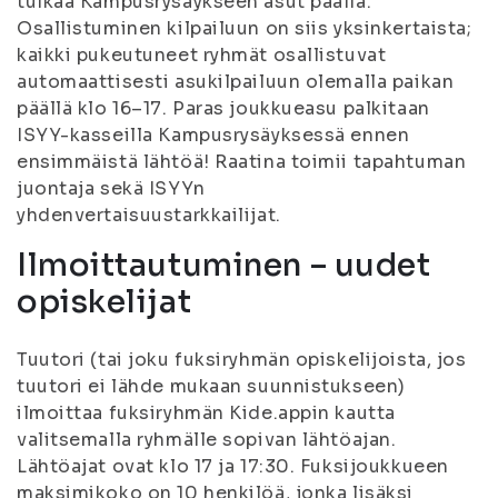
tulkaa Kampusrysäykseen asut päällä.
Osallistuminen kilpailuun on siis yksinkertaista;
kaikki pukeutuneet ryhmät osallistuvat
automaattisesti asukilpailuun olemalla paikan
päällä klo 16–17. Paras joukkueasu palkitaan
ISYY-kasseilla Kampusrysäyksessä ennen
ensimmäistä lähtöä! Raatina toimii tapahtuman
juontaja sekä ISYYn
yhdenvertaisuustarkkailijat.
Ilmoittautuminen – uudet
opiskelijat
Tuutori (tai joku fuksiryhmän opiskelijoista, jos
tuutori ei lähde mukaan suunnistukseen)
ilmoittaa fuksiryhmän Kide.appin kautta
valitsemalla ryhmälle sopivan lähtöajan.
Lähtöajat ovat klo 17 ja 17:30. Fuksijoukkueen
maksimikoko on 10 henkilöä, jonka lisäksi