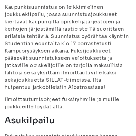
Kaupunkisuunnistus on leikkimielinen
joukkuekilpailu, jossa suunnistusjoukkueet
kiertävät kaupungilla opiskelijajärjestöjen ja
kerhojen järjestämillä rastipisteillä suorittaen
erilaisia tehtäviä. Suunnistus pyörähtää käyntiin
Studentian edustalta klo 17 porrastetusti
Kampusrysäyksen aikana. Fuksijoukkueet
pääsevät suunnistukseen veloituksetta ja
jatkaville opiskelijoille on tarjolla maksullisia
lähtöjä sekä yksittäin ilmoittautuville kaksi
sekajoukkuetta SILLAT-tiimeissä. Ilta
huipentuu jatkobileisiin Albatrossissa!
Ilmoittautumisohjeet fuksiryhmille ja muille
joukkueille löydät alta.
Asukilpailu