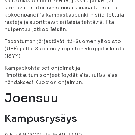
kaupunkisuunnistukselle, jossa opiskelijat
kiertävät tuutoriryhmiensä kanssa tai muilla
kokoonpanoilla kampuskaupunkiin sijoitettuja
rasteja ja suorittavat erilaisia tehtäviä. Ilta
huipentuu jatkobileisiin.
Tapahtuman järjestävät Itä-Suomen yliopisto
(UEF) ja Itä-Suomen yliopiston ylioppilaskunta
(ISYY).
Kampuskohtaiset ohjelmat ja
ilmoittautumisohjeet löydät alta, rullaa alas
nähdäksesi Kuopion ohjelman.
Joensuu
Kampusrysäys
Aika: 8.9.2022 klo 15.30-17.00