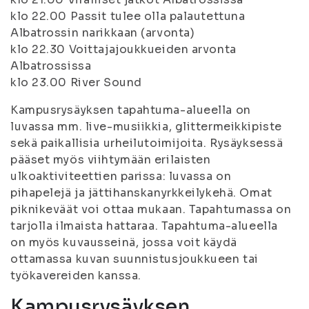
klo 22.00 Passit tulee olla palautettuna
Albatrossin narikkaan (arvonta)
klo 22.30 Voittajajoukkueiden arvonta
Albatrossissa
klo 23.00 River Sound
Kampusrysäyksen tapahtuma-alueella on
luvassa mm. live-musiikkia, glittermeikkipiste
sekä paikallisia urheilutoimijoita. Rysäyksessä
pääset myös viihtymään erilaisten
ulkoaktiviteettien parissa: luvassa on
pihapelejä ja jättihanskanyrkkeilykehä. Omat
piknikeväät voi ottaa mukaan. Tapahtumassa on
tarjolla ilmaista hattaraa. Tapahtuma-alueella
on myös kuvausseinä, jossa voit käydä
ottamassa kuvan suunnistusjoukkueen tai
työkavereiden kanssa.
Kampusrysäyksen