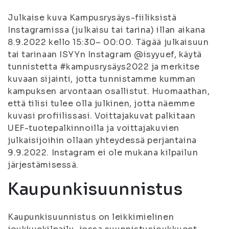
Julkaise kuva Kampusrysäys-fiiliksistä
Instagramissa (julkaisu tai tarina) illan aikana
8.9.2022 kello 15:30– 00:00. Tägää julkaisuun
tai tarinaan ISYYn Instagram @isyyuef, käytä
tunnistetta #kampusrysäys2022 ja merkitse
kuvaan sijainti, jotta tunnistamme kumman
kampuksen arvontaan osallistut. Huomaathan,
että tilisi tulee olla julkinen, jotta näemme
kuvasi profiilissasi. Voittajakuvat palkitaan
UEF-tuotepalkinnoilla ja voittajakuvien
julkaisijoihin ollaan yhteydessä perjantaina
9.9.2022. Instagram ei ole mukana kilpailun
järjestämisessä.
Kaupunkisuunnistus
Kaupunkisuunnistus on leikkimielinen