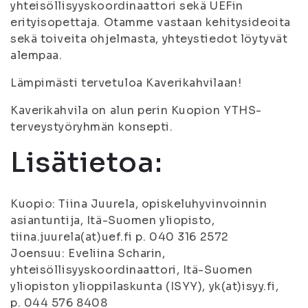
yhteisöllisyyskoordinaattori sekä UEFin
erityisopettaja. Otamme vastaan kehitysideoita
sekä toiveita ohjelmasta, yhteystiedot löytyvät
alempaa.
Lämpimästi tervetuloa Kaverikahvilaan!
Kaverikahvila on alun perin Kuopion YTHS-
terveystyöryhmän konsepti.
Lisätietoa:
Kuopio: Tiina Juurela, opiskeluhyvinvoinnin
asiantuntija, Itä-Suomen yliopisto,
tiina.juurela(at)uef.fi p. 040 316 2572
Joensuu: Eveliina Scharin,
yhteisöllisyyskoordinaattori, Itä-Suomen
yliopiston ylioppilaskunta (ISYY), yk(at)isyy.fi,
p. 044 576 8408