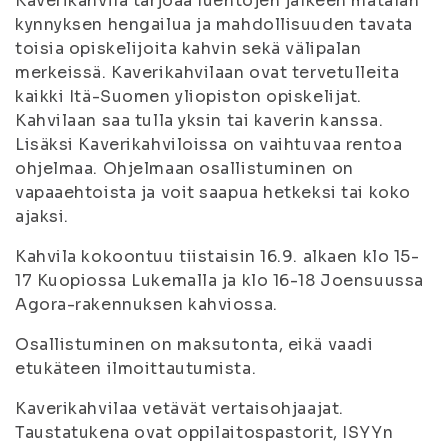
Kaverikahvila tarjoaa luentojen jälkeen matalan
kynnyksen hengailua ja mahdollisuuden tavata
toisia opiskelijoita kahvin sekä välipalan
merkeissä. Kaverikahvilaan ovat tervetulleita
kaikki Itä-Suomen yliopiston opiskelijat.
Kahvilaan saa tulla yksin tai kaverin kanssa.
Lisäksi Kaverikahviloissa on vaihtuvaa rentoa
ohjelmaa. Ohjelmaan osallistuminen on
vapaaehtoista ja voit saapua hetkeksi tai koko
ajaksi.
Kahvila kokoontuu tiistaisin 16.9. alkaen klo 15-
17 Kuopiossa Lukemalla ja klo 16-18 Joensuussa
Agora-rakennuksen kahviossa.
Osallistuminen on maksutonta, eikä vaadi
etukäteen ilmoittautumista.
Kaverikahvilaa vetävät vertaisohjaajat.
Taustatukena ovat oppilaitospastorit, ISYYn