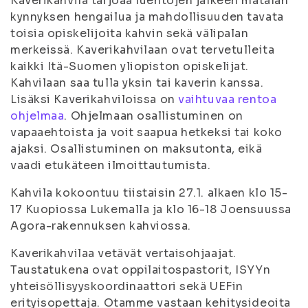
Kaverikahvila tarjoaa luentojen jälkeen matalan
kynnyksen hengailua ja mahdollisuuden tavata
toisia opiskelijoita kahvin sekä välipalan
merkeissä. Kaverikahvilaan ovat tervetulleita
kaikki Itä-Suomen yliopiston opiskelijat.
Kahvilaan saa tulla yksin tai kaverin kanssa.
Lisäksi Kaverikahviloissa on
vaihtuvaa rentoa
ohjelmaa
. Ohjelmaan osallistuminen on
vapaaehtoista ja voit saapua hetkeksi tai koko
ajaksi. Osallistuminen on maksutonta, eikä
vaadi etukäteen ilmoittautumista.
Kahvila kokoontuu tiistaisin 27.1. alkaen klo 15-
17 Kuopiossa Lukemalla ja klo 16-18 Joensuussa
Agora-rakennuksen kahviossa.
Kaverikahvilaa vetävät vertaisohjaajat.
Taustatukena ovat oppilaitospastorit, ISYYn
yhteisöllisyyskoordinaattori sekä UEFin
erityisopettaja. Otamme vastaan kehitysideoita