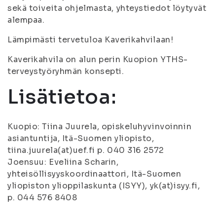
sekä toiveita ohjelmasta, yhteystiedot löytyvät
alempaa.
Lämpimästi tervetuloa Kaverikahvilaan!
Kaverikahvila on alun perin Kuopion YTHS-
terveystyöryhmän konsepti.
Lisätietoa:
Kuopio: Tiina Juurela, opiskeluhyvinvoinnin
asiantuntija, Itä-Suomen yliopisto,
tiina.juurela(at)uef.fi p. 040 316 2572
Joensuu: Eveliina Scharin,
yhteisöllisyyskoordinaattori, Itä-Suomen
yliopiston ylioppilaskunta (ISYY), yk(at)isyy.fi,
p. 044 576 8408