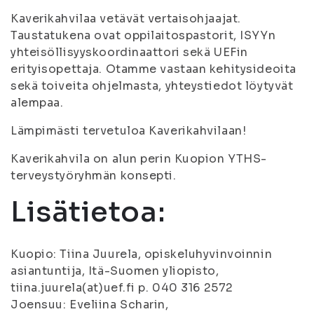
Kaverikahvilaa vetävät vertaisohjaajat.
Taustatukena ovat oppilaitospastorit, ISYYn
yhteisöllisyyskoordinaattori sekä UEFin
erityisopettaja. Otamme vastaan kehitysideoita
sekä toiveita ohjelmasta, yhteystiedot löytyvät
alempaa.
Lämpimästi tervetuloa Kaverikahvilaan!
Kaverikahvila on alun perin Kuopion YTHS-
terveystyöryhmän konsepti.
Lisätietoa:
Kuopio: Tiina Juurela, opiskeluhyvinvoinnin
asiantuntija, Itä-Suomen yliopisto,
tiina.juurela(at)uef.fi p. 040 316 2572
Joensuu: Eveliina Scharin,