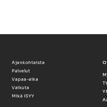
Ajankohtaista
O
Palvelut
M
Vapaa-aika
T
Vaikuta
Y
Mikä ISYY
A