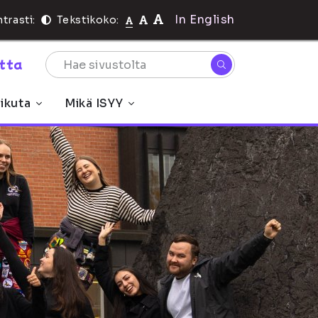
In English
trasti:
Tekstikoko:
rtta
ikuta
Mikä ISYY