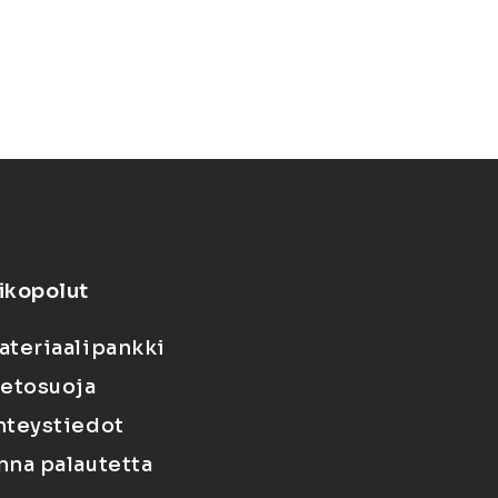
ikopolut
ateriaalipankki
ietosuoja
hteystiedot
nna palautetta