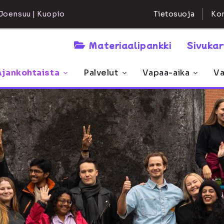
Kon
Joensuu | Kuopio
Tietosuoja
Materiaalipankki
Sivuka
Ajankohtaista
Palvelut
Vapaa-aika
Va