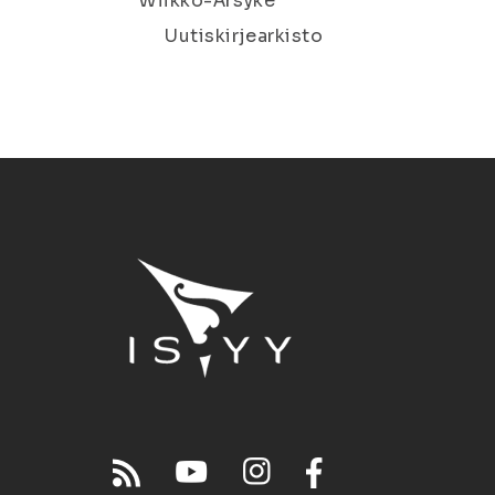
Wiikko-Ärsyke
Uutiskirjearkisto