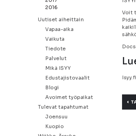
2017
ISYYn
2016
Voit 
Uutiset aiheittain
Pidäm
kaiki
Vapaa-aika
sähk
Vaikuta
Docs.
Tiedote
Lue
Palvelut
Mikä ISYY
Isyy.
Edustajistovaalit
Blogi
Avoimet työpaikat
T
Tulevat tapahtumat
Joensuu
Kuopio