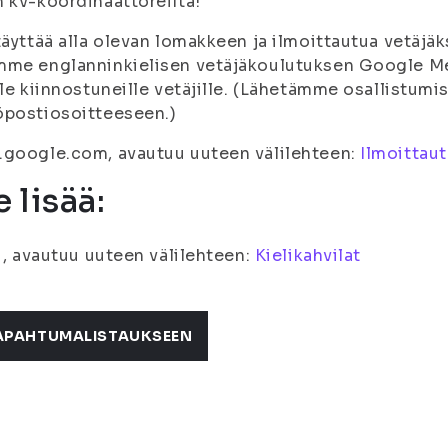
 kv-koordinaattoreilta!
täyttää alla olevan lomakkeen ja ilmoittautua vetäjäk
me englanninkielisen vetäjäkoulutuksen Google Mee
lle kiinnostuneille vetäjille. (Lähetämme osallistumi
öpostiosoitteeseen.)
google.com, avautuu uuteen välilehteen:
Ilmoittau
 lisää:
fi, avautuu uuteen välilehteen:
Kielikahvilat
APAHTUMALISTAUKSEEN