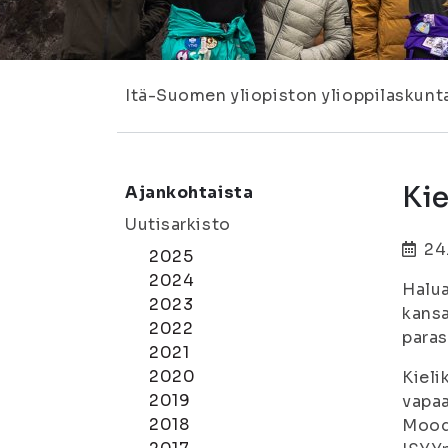
Itä-Suomen yliopiston ylioppilaskunt
Kie
Ajankohtaista
Uutisarkisto
24
2025
2024
Halua
2023
kansa
2022
paras
2021
2020
Kieli
2019
vapaa
2018
Moodl