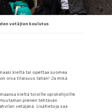
iden vetäjien koulutus
s
imaasi kieltä tai opettaa suomea
 on oiva tilaisuus tähän! Ja mikä
maansa kieltä toisille opiskelijoille
a muutaman pienen tehtävän
ahvilan vetäjänä. Lisätietoja saa