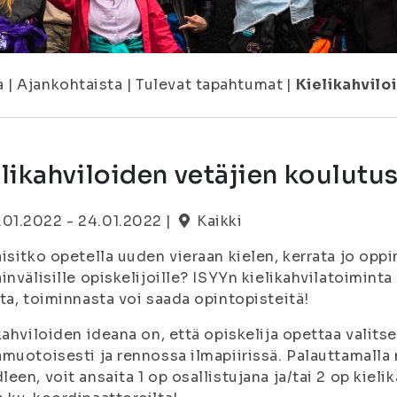
a
|
Ajankohtaista
|
Tulevat tapahtumat
|
Kielikahvilo
likahviloiden vetäjien koulutu
.01.2022 - 24.01.2022 |
Kaikki
isitko opetella uuden vieraan kielen, kerrata jo opp
invälisille opiskelijoille? ISYYn kielikahvilatoiminta
ta, toiminnasta voi saada opintopisteitä!
kahviloiden ideana on, että opiskelija opettaa valitse
muotoisesti ja rennossa ilmapiirissä. Palauttamall
een, voit ansaita 1 op osallistujana ja/tai 2 op kielik