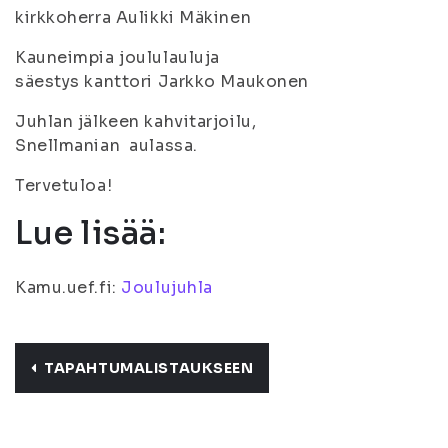
kirkkoherra Aulikki Mäkinen
Kauneimpia joululauluja
säestys kanttori Jarkko Maukonen
Juhlan jälkeen kahvitarjoilu,
Snellmanian aulassa.
Tervetuloa!
Lue lisää:
Kamu.uef.fi:
Joulujuhla
TAPAHTUMALISTAUKSEEN