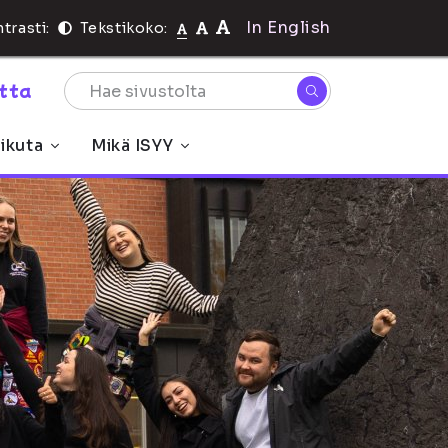
In English
trasti:
Tekstikoko:
rtta
ikuta
Mikä ISYY