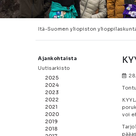
Itä-Suomen yliopiston ylioppilaskunt
KY
Ajankohtaista
Uutisarkisto
28
2025
2024
Tontu
2023
2022
KYYLÄ
2021
poruk
2020
voi e
2019
Tarjo
2018
pääas