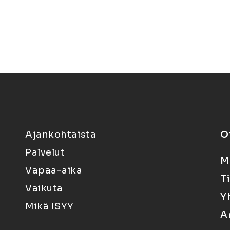
Ajankohtaista
O
Palvelut
M
Vapaa-aika
T
Vaikuta
Y
Mikä ISYY
A