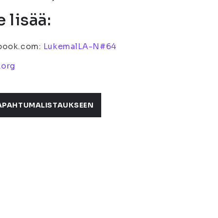
 lisää:
book.com:
LukemalLA-N#64
.org
APAHTUMALISTAUKSEEN