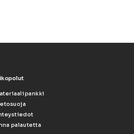
ikopolut
ateriaalipankki
ietosuoja
hteystiedot
nna palautetta