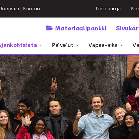
Kon
Joensuu | Kuopio
Tietosuoja
Materiaalipankki
Sivuka
Ajankohtaista
Palvelut
Vapaa-aika
Va