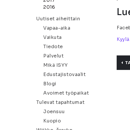
2017
2016
Lue
Uutiset aiheittain
Face
Vapaa-aika
Vaikuta
Kyylä
Tiedote
Palvelut
T
Mikä ISYY
Edustajistovaalit
Blogi
Avoimet työpaikat
Tulevat tapahtumat
Joensuu
Kuopio