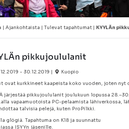
a
|
Ajankohtaista
|
Tulevat tapahtumat
|
KYYLÄn pikku
YLÄn pikkujoululanit
.12.2019 - 30.12.2019 |
Kuopio
t ovat kurkkineet kaapeista koko vuoden, joten nyt o
 järjestää pikkujoululanit joulukuun lopussa 28.–30.
alla vapaamuotoista PC-pelaamista lähiverkossa, lä
hdottaa talvisia pelejä, kuten ProPilkki.
lla glögiä. Tapahtuma on K18 ja suunnattu
iassa ISYYn jäsenille.