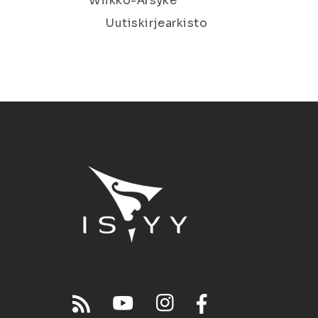
Wiikko-Ärsyke
Uutiskirjearkisto